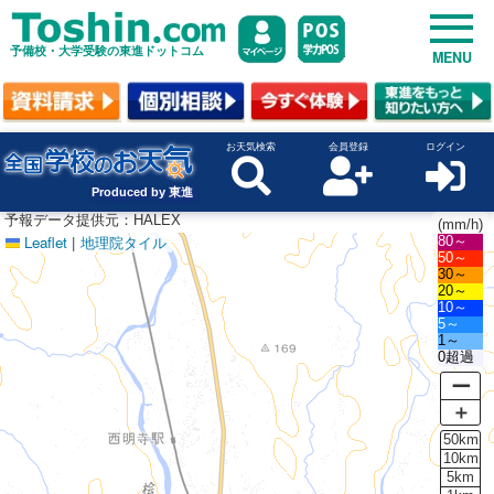
予備校・大学受験の東進ドットコム
MENU
お天気検索
会員登録
ログイン
Produced by 東進
予報データ提供元：HALEX
(mm/h)
Leaflet
|
地理院タイル
80～
50～
30～
20～
10～
5～
1～
0超過
ー
＋
50km
10km
5km