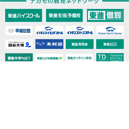
教育力こそが、国力だと思う。
キミの高校に対応！東進の個別指導コース
90日先まで大胆予報！ 全国学校のお天気
高校無償化丸わかり！高校授業料無償化 情報サイト
受験生必見！ 大学情報・入試情報