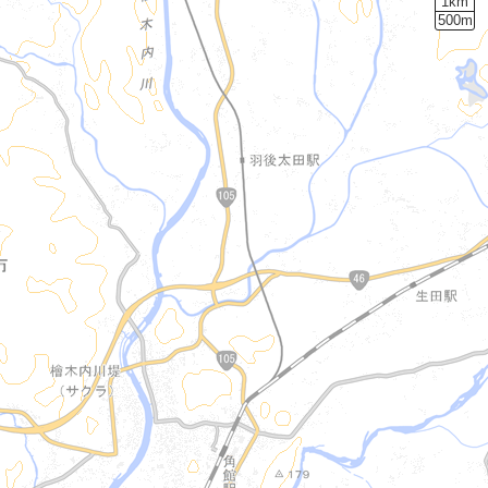
1km
500m