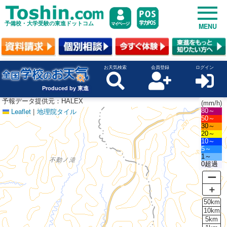
予備校・大学受験の東進ドットコム
MENU
お天気検索
会員登録
ログイン
Produced by 東進
予報データ提供元：HALEX
(mm/h)
Leaflet
|
地理院タイル
80～
50～
30～
20～
10～
5～
1～
0超過
ー
＋
50km
10km
5km