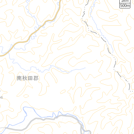
1km
500m