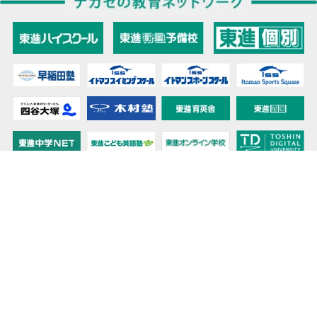
教育力こそが、国力だと思う。
キミの高校に対応！東進の個別指導コース
90日先まで大胆予報！ 全国学校のお天気
高校無償化丸わかり！高校授業料無償化 情報サイト
受験生必見！ 大学情報・入試情報