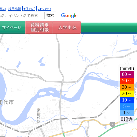
案内
採用情報
ｻｲﾄﾏｯﾌﾟ
ﾆｭｰｽﾘﾘｰｽ
(mm/h)
80～
50～
30～
20～
10～
5～
1～
0超過