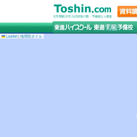
大学受験(大学入試)対策の塾・予備校なら東進
Leaflet
|
地理院タイル