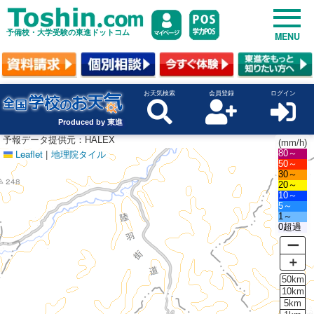
予備校・大学受験の東進ドットコム
MENU
お天気検索
会員登録
ログイン
Produced by 東進
予報データ提供元：HALEX
(mm/h)
Leaflet
|
地理院タイル
80～
50～
30～
20～
10～
5～
1～
0超過
ー
＋
50km
10km
5km