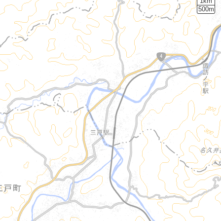
1km
500m