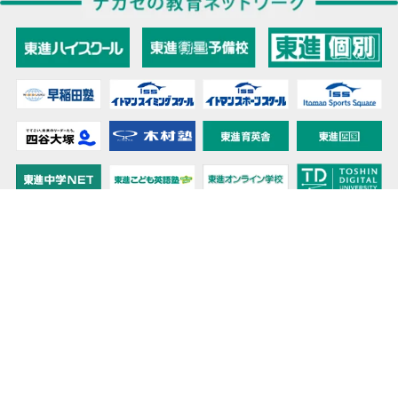
教育力こそが、国力だと思う。
キミの高校に対応！東進の個別指導コース
90日先まで大胆予報！ 全国学校のお天気
高校無償化丸わかり！高校授業料無償化 情報サイト
受験生必見！ 大学情報・入試情報