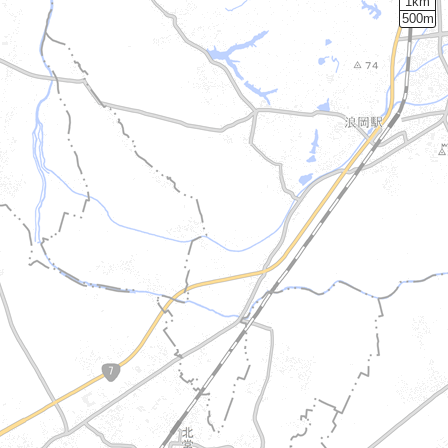
1km
500m