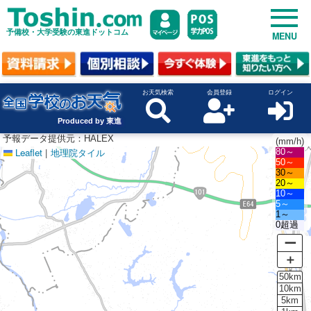
予備校・大学受験の東進ドットコム
MENU
お天気検索
会員登録
ログイン
Produced by 東進
予報データ提供元：HALEX
(mm/h)
Leaflet
|
地理院タイル
80～
50～
30～
20～
10～
5～
1～
0超過
ー
＋
50km
10km
5km