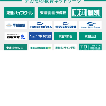
教育力こそが、国力だと思う。
キミの高校に対応！東進の個別指導コース
90日先まで大胆予報！ 全国学校のお天気
高校無償化丸わかり！高校授業料無償化 情報サイト
受験生必見！ 大学情報・入試情報