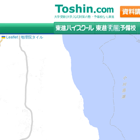
大学受験(大学入試)対策の塾・予備校なら東進
Leaflet
|
地理院タイル