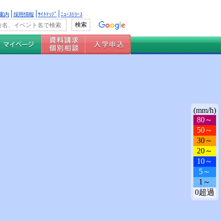
案内
採用情報
ｻｲﾄﾏｯﾌﾟ
ﾆｭｰｽﾘﾘｰｽ
(mm/h)
80～
50～
30～
20～
10～
5～
1～
0超過