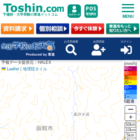
予備校・大学受験の東進ドットコム
MENU
お天気検索
会員登録
ログイン
Produced by 東進
予報データ提供元：HALEX
(mm/h)
Leaflet
|
地理院タイル
80～
50～
30～
20～
10～
5～
1～
0超過
ー
＋
50km
10km
5km