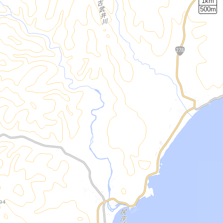
1km
500m