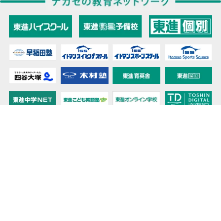
教育力こそが、国力だと思う。
キミの高校に対応！東進の個別指導コース
90日先まで大胆予報！ 全国学校のお天気
高校無償化丸わかり！高校授業料無償化 情報サイト
受験生必見！ 大学情報・入試情報