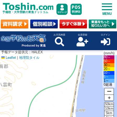
予備校・大学受験の東進ドットコム
MENU
お天気検索
会員登録
ログイン
Produced by 東進
予報データ提供元：HALEX
(mm/h)
Leaflet
|
地理院タイル
80～
50～
30～
20～
10～
5～
1～
0超過
ー
＋
50km
10km
5km