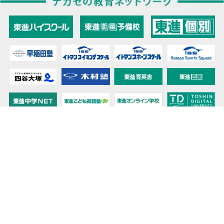
教育力こそが、国力だと思う。
キミの高校に対応！東進の個別指導コース
90日先まで大胆予報！ 全国学校のお天気
高校無償化丸わかり！高校授業料無償化 情報サイト
受験生必見！ 大学情報・入試情報