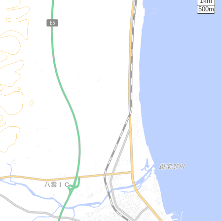
1km
500m