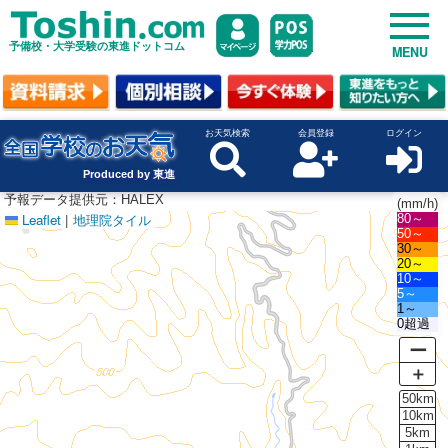
予備校・大学受験の東進ドットコム
MENU
お天気検索
会員登録
ログイン
Produced by 東進
予報データ提供元：HALEX
(mm/h)
Leaflet
|
地理院タイル
80～
50～
30～
20～
10～
5～
1～
0超過
ー
＋
50km
10km
5km