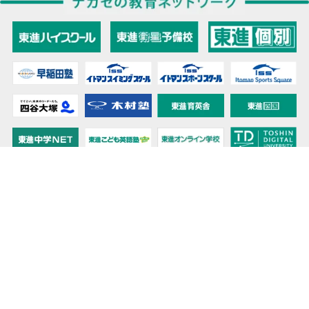
教育力こそが、国力だと思う。
キミの高校に対応！東進の個別指導コース
90日先まで大胆予報！ 全国学校のお天気
高校無償化丸わかり！高校授業料無償化 情報サイト
受験生必見！ 大学情報・入試情報