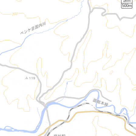
1km
500m