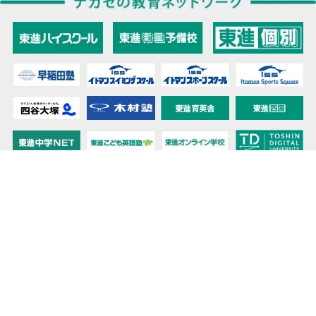
教育力こそが、国力だと思う。
キミの高校に対応！東進の個別指導コース
90日先まで大胆予報！ 全国学校のお天気
高校無償化丸わかり！高校授業料無償化 情報サイト
受験生必見！ 大学情報・入試情報