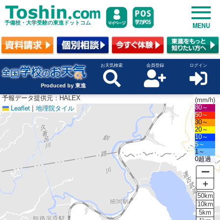
予備校・大学受験の東進ドットコム
MENU
お天気検索
会員登録
ログイン
Produced by 東進
予報データ提供元：HALEX
(mm/h)
Leaflet
|
地理院タイル
80～
50～
30～
20～
10～
5～
1～
0超過
ー
＋
50km
10km
5km