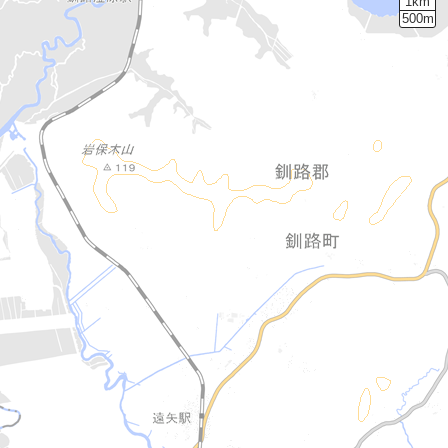
1km
500m