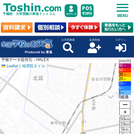
予備校・大学受験の東進ドットコム
MENU
お天気検索
会員登録
ログイン
Produced by 東進
予報データ提供元：HALEX
(mm/h)
Leaflet
|
地理院タイル
80～
50～
30～
20～
10～
5～
1～
0超過
ー
＋
50km
10km
5km