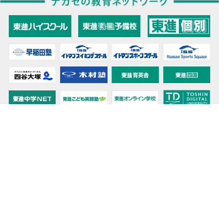
教育力こそが、国力だと思う。
キミの高校に対応！東進の個別指導コース
90日先まで大胆予報！ 全国学校のお天気
高校無償化丸わかり！高校授業料無償化 情報サイト
受験生必見！ 大学情報・入試情報