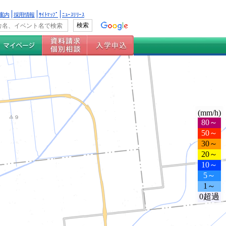
案内
採用情報
ｻｲﾄﾏｯﾌﾟ
ﾆｭｰｽﾘﾘｰｽ
(mm/h)
80～
50～
30～
20～
10～
5～
1～
0超過