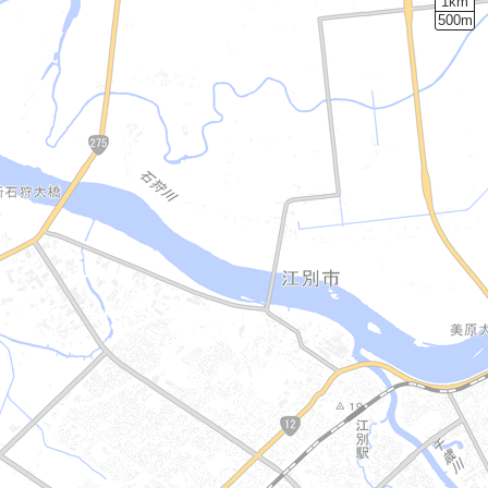
1km
500m