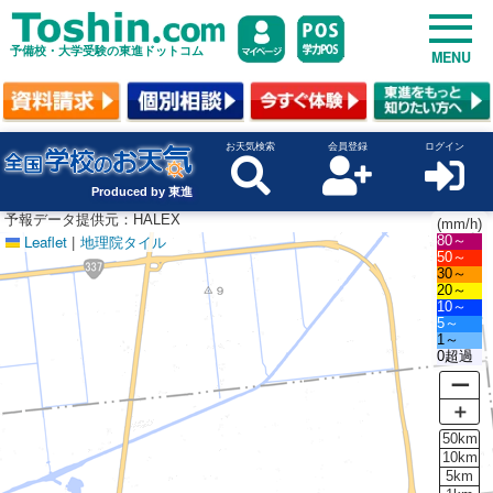
予備校・大学受験の東進ドットコム
MENU
お天気検索
会員登録
ログイン
Produced by 東進
予報データ提供元：HALEX
(mm/h)
Leaflet
|
地理院タイル
80～
50～
30～
20～
10～
5～
1～
0超過
ー
＋
50km
10km
5km