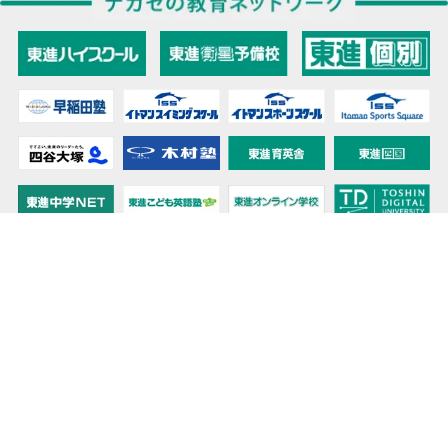
教育力こそが、国力だと思う。
キミの高校に対応！東進の個別指導コース
90日先まで大胆予報！ 全国学校のお天気
高校無償化丸わかり！高校授業料無償化 情報サイト
受験生必見！ 大学情報・入試情報