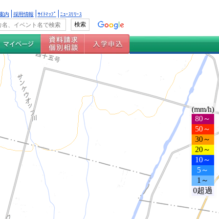
案内
採用情報
ｻｲﾄﾏｯﾌﾟ
ﾆｭｰｽﾘﾘｰｽ
(mm/h)
80～
50～
30～
20～
10～
5～
1～
0超過