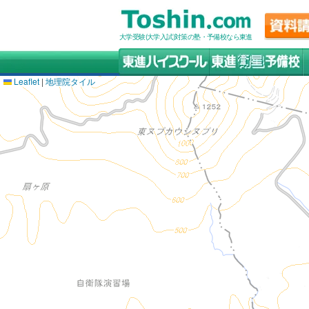
大学受験(大学入試)対策の塾・予備校なら東進
Leaflet
|
地理院タイル