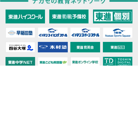
教育力こそが、国力だと思う。
キミの高校に対応！東進の個別指導コース
90日先まで大胆予報！ 全国学校のお天気
高校無償化丸わかり！高校授業料無償化 情報サイト
受験生必見！ 大学情報・入試情報