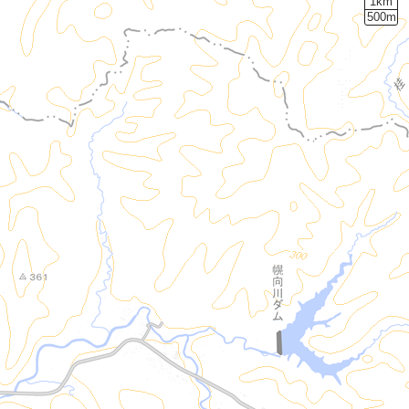
1km
500m