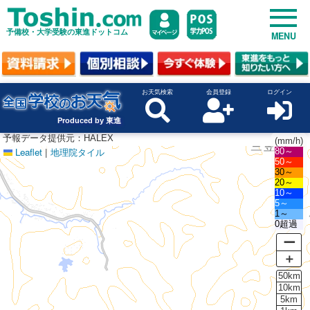
予備校・大学受験の東進ドットコム
MENU
お天気検索
会員登録
ログイン
Produced by 東進
予報データ提供元：HALEX
(mm/h)
Leaflet
|
地理院タイル
80～
50～
30～
20～
10～
5～
1～
0超過
ー
＋
50km
10km
5km