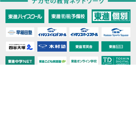
教育力こそが、国力だと思う。
キミの高校に対応！東進の個別指導コース
90日先まで大胆予報！ 全国学校のお天気
高校無償化丸わかり！高校授業料無償化 情報サイト
受験生必見！ 大学情報・入試情報