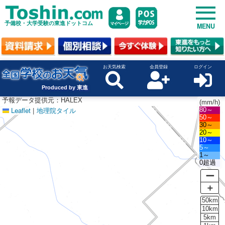
予備校・大学受験の東進ドットコム
MENU
お天気検索
会員登録
ログイン
Produced by 東進
予報データ提供元：HALEX
(mm/h)
Leaflet
|
地理院タイル
80～
50～
30～
20～
10～
5～
1～
0超過
ー
＋
50km
10km
5km