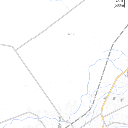
1km
500m