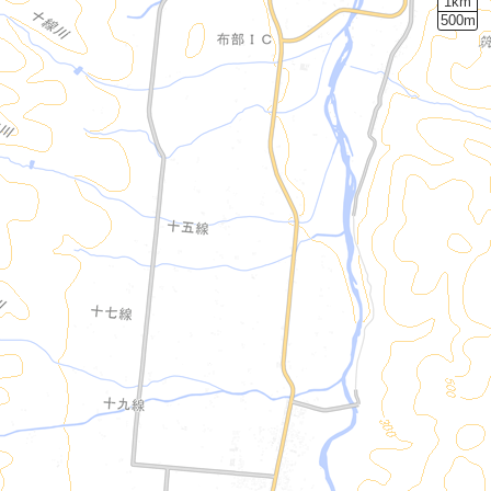
1km
500m