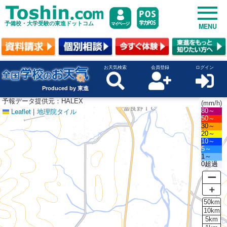
予備校・大学受験の東進ドットコム
MENU
お天気検索
会員登録
ログイン
Produced by 東進
予報データ提供元：HALEX
(mm/h)
Leaflet
|
地理院タイル
80～
50～
30～
20～
10～
5～
1～
0超過
ー
＋
50km
10km
5km