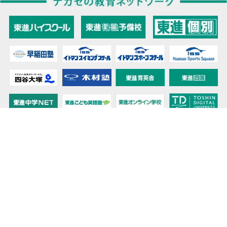
教育力こそが、国力だと思う。
キミの高校に対応！東進の個別指導コース
90日先まで大胆予報！ 全国学校のお天気
高校無償化丸わかり！高校授業料無償化 情報サイト
受験生必見！ 大学情報・入試情報