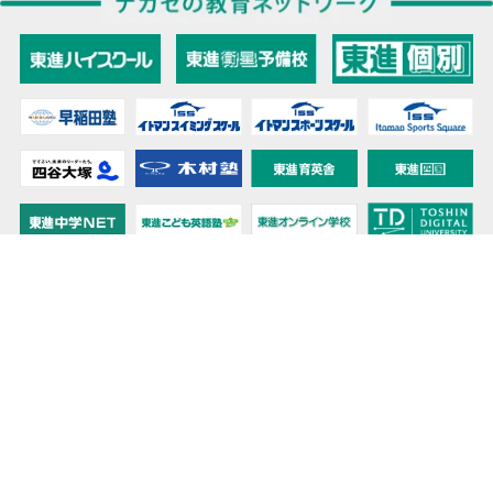
教育力こそが、国力だと思う。
キミの高校に対応！東進の個別指導コース
90日先まで大胆予報！ 全国学校のお天気
高校無償化丸わかり！高校授業料無償化 情報サイト
受験生必見！ 大学情報・入試情報