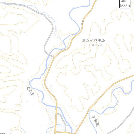
1km
500m