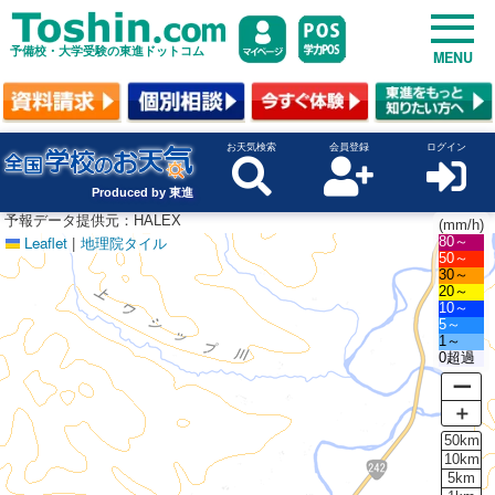
予備校・大学受験の東進ドットコム
MENU
お天気検索
会員登録
ログイン
Produced by 東進
予報データ提供元：HALEX
(mm/h)
Leaflet
|
地理院タイル
80～
50～
30～
20～
10～
5～
1～
0超過
ー
＋
50km
10km
5km