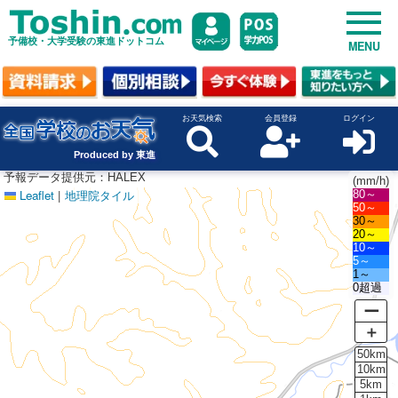
予備校・大学受験の東進ドットコム
MENU
お天気検索
会員登録
ログイン
Produced by 東進
予報データ提供元：HALEX
(mm/h)
Leaflet
|
地理院タイル
80～
50～
30～
20～
10～
5～
1～
0超過
ー
＋
50km
10km
5km