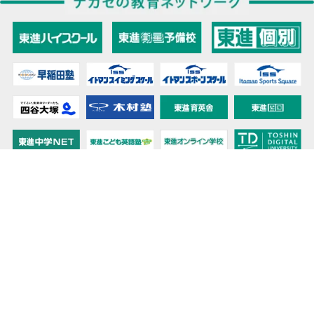
教育力こそが、国力だと思う。
キミの高校に対応！東進の個別指導コース
90日先まで大胆予報！ 全国学校のお天気
高校無償化丸わかり！高校授業料無償化 情報サイト
受験生必見！ 大学情報・入試情報