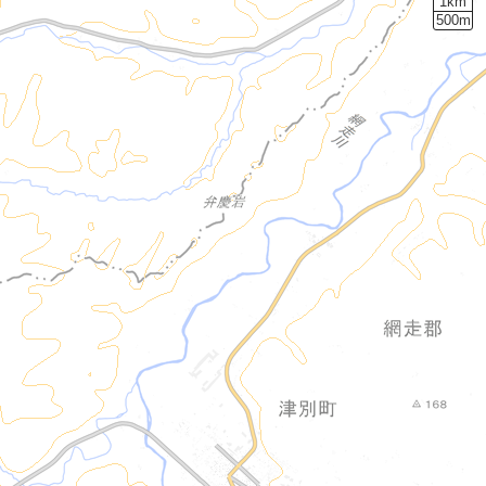
1km
500m