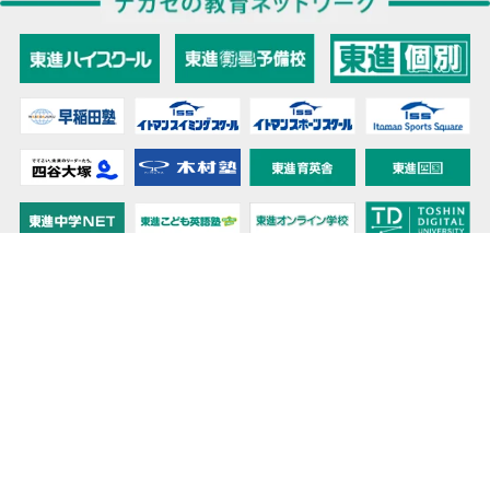
教育力こそが、国力だと思う。
キミの高校に対応！東進の個別指導コース
90日先まで大胆予報！ 全国学校のお天気
高校無償化丸わかり！高校授業料無償化 情報サイト
受験生必見！ 大学情報・入試情報