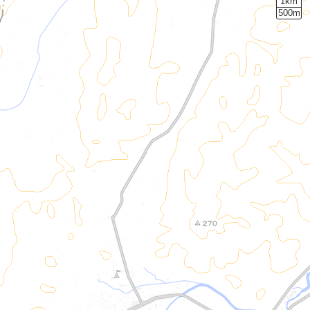
1km
500m