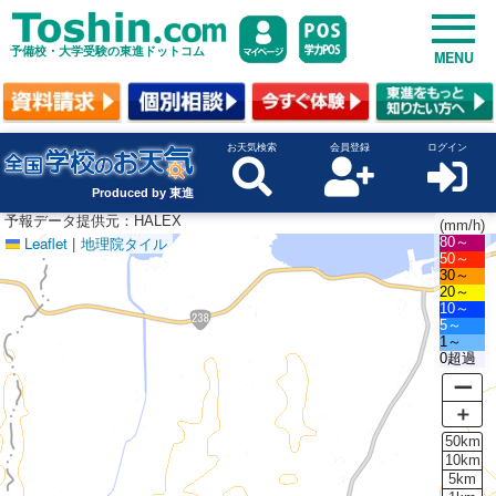
予備校・大学受験の東進ドットコム
MENU
お天気検索
会員登録
ログイン
Produced by 東進
予報データ提供元：HALEX
(mm/h)
Leaflet
|
地理院タイル
80～
50～
30～
20～
10～
5～
1～
0超過
ー
＋
50km
10km
5km