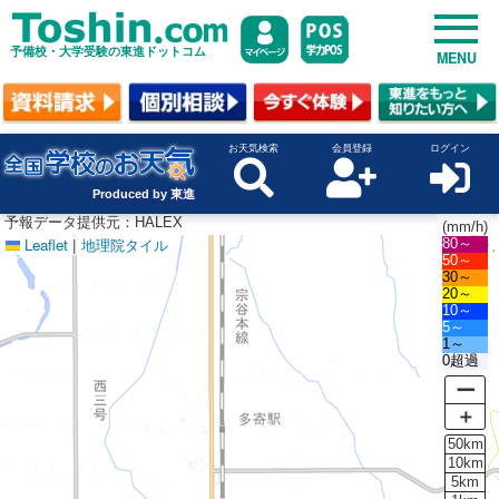
予備校・大学受験の東進ドットコム
MENU
お天気検索
会員登録
ログイン
Produced by 東進
予報データ提供元：HALEX
(mm/h)
Leaflet
|
地理院タイル
80～
50～
30～
20～
10～
5～
1～
0超過
ー
＋
50km
10km
5km