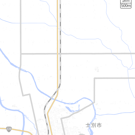
1km
500m