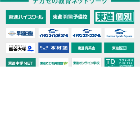
教育力こそが、国力だと思う。
キミの高校に対応！東進の個別指導コース
90日先まで大胆予報！ 全国学校のお天気
高校無償化丸わかり！高校授業料無償化 情報サイト
受験生必見！ 大学情報・入試情報