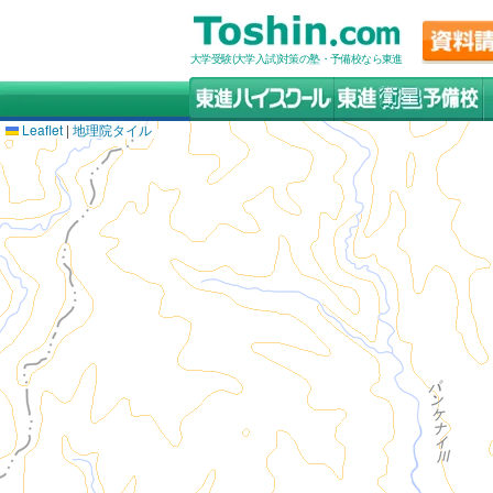
大学受験(大学入試)対策の塾・予備校なら東進
Leaflet
|
地理院タイル