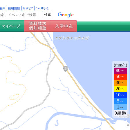
案内
採用情報
ｻｲﾄﾏｯﾌﾟ
ﾆｭｰｽﾘﾘｰｽ
(mm/h)
80～
50～
30～
20～
10～
5～
1～
0超過