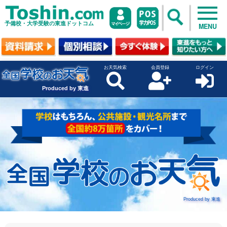
予備校・大学受験の東進ドットコム
MENU
お天気検索
会員登録
ログイン
Produced by 東進
Produced by 東進