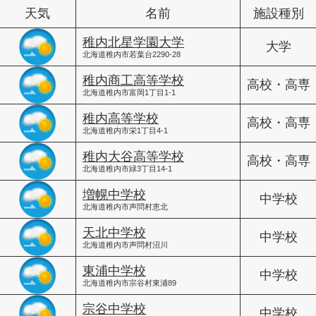
天気
名前
施設種別
稚内北星学園大学
大学
北海道稚内市若葉台2290-28
稚内商工高等学校
高校・高専
北海道稚内市富岡1丁目1-1
稚内高等学校
高校・高専
北海道稚内市栄1丁目4-1
稚内大谷高等学校
高校・高専
北海道稚内市緑3丁目14-1
増幌中学校
中学校
北海道稚内市声問村恵北
天北中学校
中学校
北海道稚内市声問村沼川
東浦中学校
中学校
北海道稚内市宗谷村東浦89
宗谷中学校
中学校