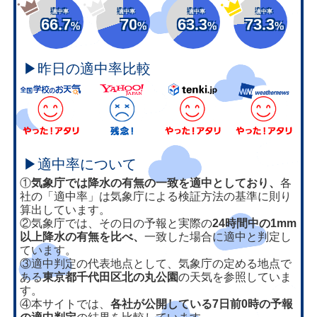
適中率
適中率
適中率
適中率
66.7
70
63.3
73.3
%
%
%
%
▶昨日の適中率比較
▶適中率について
①
気象庁では降水の有無の一致を適中としており、
各
社の「適中率」は気象庁による検証方法の基準に則り
算出しています。
②気象庁では、その日の予報と実際の
24時間中の1mm
以上降水の有無を比べ、
一致した場合に適中と判定し
ています。
③適中判定の代表地点として、気象庁の定める地点で
ある
東京都千代田区北の丸公園
の天気を参照していま
す。
④本サイトでは、
各社が公開している7日前0時の予報