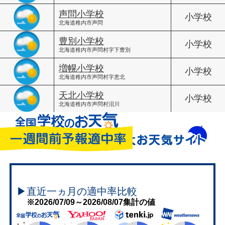
声問小学校
小学校
北海道稚内市声問
豊別小学校
小学校
北海道稚内市声問村字下豊別
増幌小学校
小学校
北海道稚内市声問村字恵北
天北小学校
小学校
北海道稚内市声問村沼川
▶直近一ヵ月の適中率比較
※2026/07/09～2026/08/07集計の値