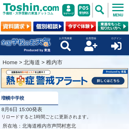
予備校・大学受験の東進ドットコム
MENU
お天気検索
会員登録
ログイン
Produced by 東進
Home
>
北海道
>
稚内市
増幌中学校
8月6日 15:00発表
リロードすると1時間ごとに更新されます。
所在地：
北海道稚内市声問村恵北