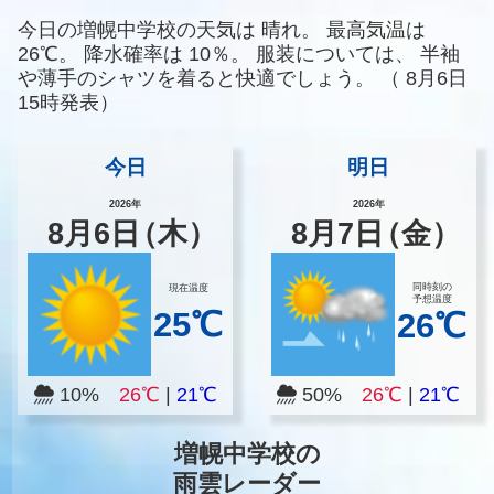
今日の増幌中学校の天気は
晴れ。
最高気温は
26℃。
降水確率は
10％。
服装については、
半袖
や薄手のシャツを着ると快適でしょう。
（
8月6日
15時発表）
今日
明日
2026年
2026年
8
月
6
日
（木）
8
月
7
日
（金）
同時刻の
現在温度
予想温度
25℃
26℃
10%
26℃
|
21℃
50%
26℃
|
21℃
増幌中学校の
雨雲レーダー