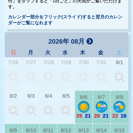
付」をタップすると「1日ごと」の天気がご覧いただけま
す。
カレンダー部分をフリック(スライド)すると翌月のカレン
ダーがご覧になれます
2026年 08月
日
月
火
水
木
金
土
7/26
7/27
7/28
7/29
7/30
7/31
8/1
2
8/2
8/3
8/4
8/5
8/6
8/7
8/8
26
|
21
26
|
21
22
|
16
2
8/9
8/10
8/11
8/12
8/13
8/14
8/15