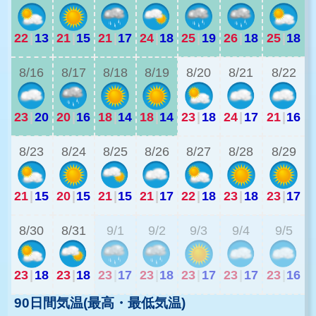
22
|
13
21
|
15
21
|
17
24
|
18
25
|
19
26
|
18
25
|
18
2
8/16
8/17
8/18
8/19
8/20
8/21
8/22
23
|
20
20
|
16
18
|
14
18
|
14
23
|
18
24
|
17
21
|
16
1
8/23
8/24
8/25
8/26
8/27
8/28
8/29
21
|
15
20
|
15
21
|
15
21
|
17
22
|
18
23
|
18
23
|
17
1
8/30
8/31
9/1
9/2
9/3
9/4
9/5
23
|
18
23
|
18
23
|
17
23
|
18
23
|
17
23
|
17
23
|
16
90日間気温(最高・最低気温)