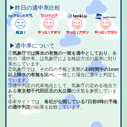
▶昨日の適中率比較
▶適中率について
①
気象庁では降水の有無の一致を適中としており、
各
社の「適中率」は気象庁による検証方法の基準に則り
算出しています。
②気象庁では、その日の予報と実際の
24時間中の1mm
以上降水の有無を比べ、
一致した場合に適中と判定し
ています。
③適中判定の代表地点として、気象庁の定める地点で
ある
東京都千代田区北の丸公園
の天気を参照していま
す。
④本サイトでは、
各社が公開している7日前0時の予報
の適中判定
の結果を比較しています。