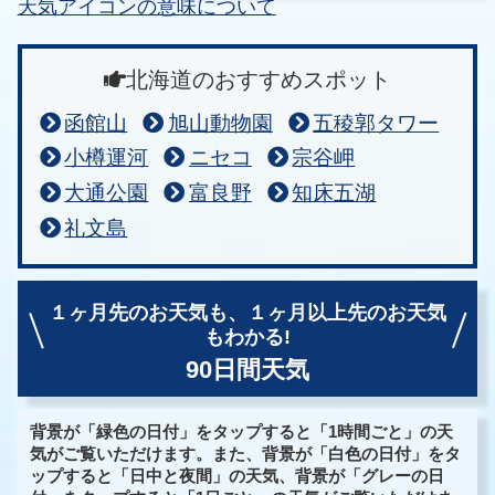
天気アイコンの意味について
北海道のおすすめスポット
函館山
旭山動物園
五稜郭タワー
小樽運河
ニセコ
宗谷岬
大通公園
富良野
知床五湖
礼文島
１ヶ月先のお天気も、
１ヶ月以上先のお天気
もわかる!
90日間天気
背景が「緑色の日付」をタップすると「1時間ごと」の天
気がご覧いただけます。また、背景が「白色の日付」をタ
ップすると「日中と夜間」の天気、背景が「グレーの日