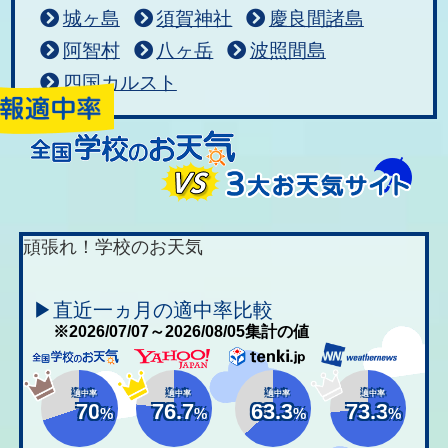
城ヶ島
須賀神社
慶良間諸島
阿智村
八ヶ岳
波照間島
四国カルスト
頑張れ！学校のお天気
▶直近一ヵ月の適中率比較
※2026/07/07～2026/08/05集計の値
適中率
適中率
適中率
適中率
70
76.7
63.3
73.3
%
%
%
%