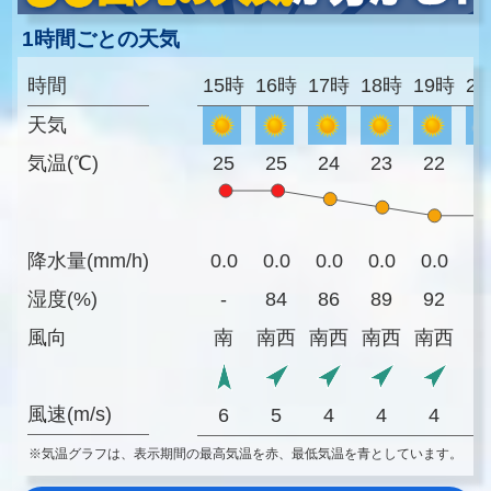
1時間ごとの天気
時間
15時
16時
17時
18時
19時
2
天気
気温(℃)
25
25
24
23
22
2
降水量(mm/h)
0.0
0.0
0.0
0.0
0.0
0
湿度(%)
-
84
86
89
92
9
風向
南
南西
南西
南西
南西
風速(m/s)
6
5
4
4
4
※気温グラフは、表示期間の最高気温を赤、最低気温を青としています。