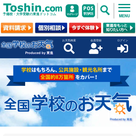
予備校・大学受験の東進ドットコム
MENU
お天気検索
会員登録
ログイン
Produced by 東進
Produced by 東進