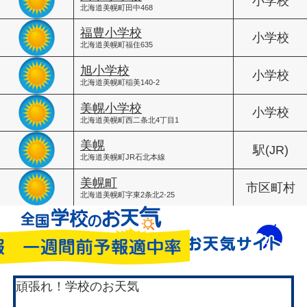
小学校
北海道美幌町田中468
福豊小学校
小学校
北海道美幌町福住635
旭小学校
小学校
北海道美幌町稲美140-2
美幌小学校
小学校
北海道美幌町西二条北4丁目1
美幌
駅(JR)
北海道美幌町JR石北本線
美幌町
市区町村
北海道美幌町字東2条北2-25
頑張れ！学校のお天気