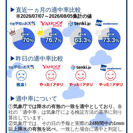
▶直近一ヵ月の適中率比較
※2026/07/07～2026/08/05集計の値
適中率
適中率
適中率
適中率
70
76.7
63.3
73.3
%
%
%
%
▶昨日の適中率比較
▶適中率について
①
気象庁では降水の有無の一致を適中としており、
各
社の「適中率」は気象庁による検証方法の基準に則り
算出しています。
②気象庁では、その日の予報と実際の
24時間中の1mm
以上降水の有無を比べ、
一致した場合に適中と判定し