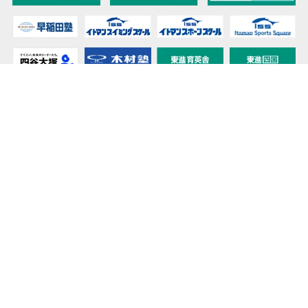
教育力こそが、国力だと思う。
キミの高校に対応！東進の個別指導コース
90日先まで大胆予報！ 全国学校のお天気
高校無償化丸わかり！高校授業料無償化 情報サイト
受験生必見！ 大学情報・入試情報
きっと元気になる Proverb格言
将来の夢や進路を見つけよう 未来発見サイト
大学・学部選びの動画サイト 東進TV