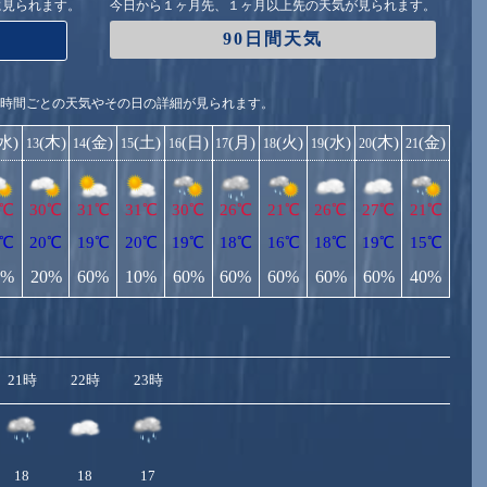
に見られます。
今日から１ヶ月先、１ヶ月以上先の天気が見られます。
90日間天気
1時間ごとの天気やその日の詳細が見られます。
(水)
(木)
(金)
(土)
(日)
(月)
(火)
(水)
(木)
(金)
13
14
15
16
17
18
19
20
21
7℃
30℃
31℃
31℃
30℃
26℃
21℃
26℃
27℃
21℃
0℃
20℃
19℃
20℃
19℃
18℃
16℃
18℃
19℃
15℃
0%
20%
60%
10%
60%
60%
60%
60%
60%
40%
21時
22時
23時
18
18
17