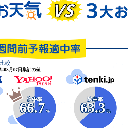
比較
26年08月07日集計の値
適中率
適中率
66.7
63.3
%
%