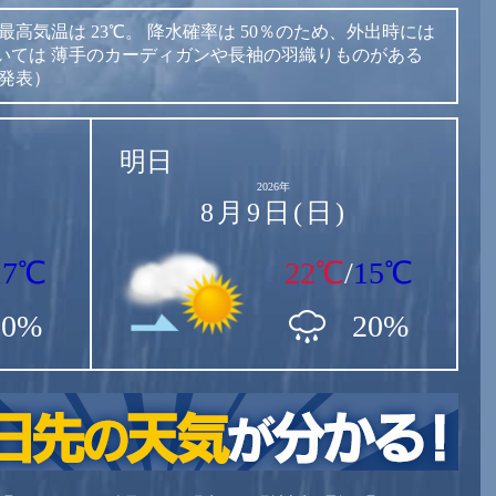
最高気温は
23℃。
降水確率は
50％のため、外出時には
いては
薄手のカーディガンや長袖の羽織りものがある
時発表）
明日
2026年
8月9日(日)
17℃
22℃
/
15℃
50%
20%