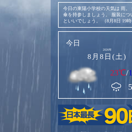
今日の東陽小学校の天気は
雨。
傘を持参しましょう。
服装につ
といいでしょう。
（8月8日 19
今日
2026年
8月8日(土)
23℃
/