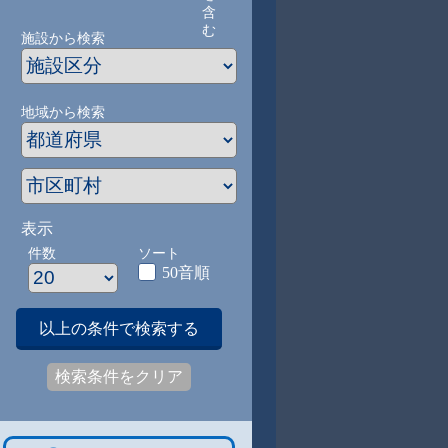
含
む
施設から検索
地域から検索
表示
件数
ソート
50音順
以上の条件で検索する
検索条件をクリア