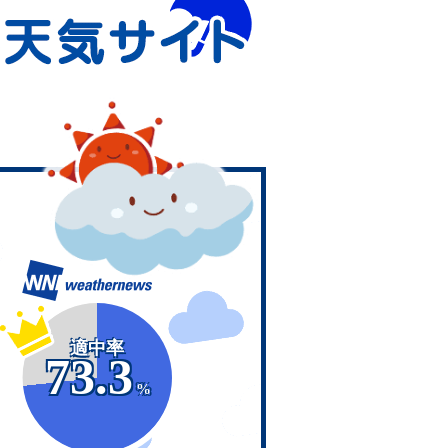
適中率
73.3
%