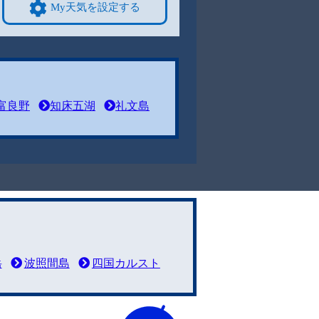
My天気を設定する
富良野
知床五湖
礼文島
岳
波照間島
四国カルスト