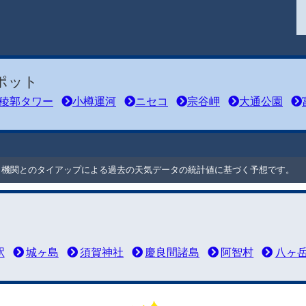
ポット
稜郭タワー
小樽運河
ニセコ
宗谷岬
大通公園
ート機関とのタイアップによる過去の天気データの統計値に基づく予想です。
駅
城ヶ島
須賀神社
慶良間諸島
阿智村
八ヶ