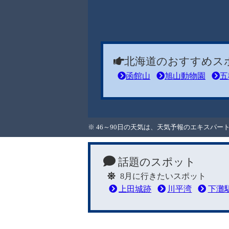
北海道のおすすめス
函館山
旭山動物園
五
※ 46～90日の天気は、天気予報のエキスパ
話題のスポット
8月に行きたいスポット
上田城跡
川平湾
下灘