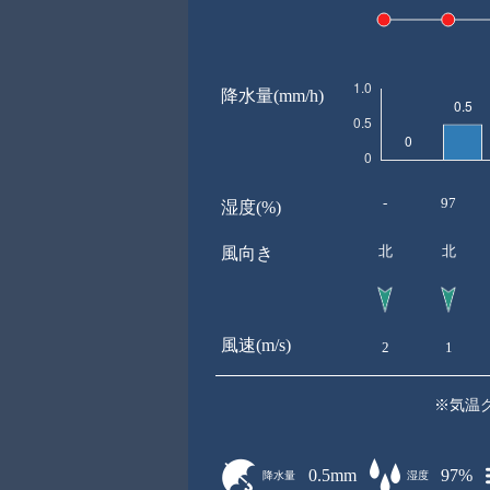
降水量(mm/h)
-
97
湿度(%)
北
北
風向き
風速(m/s)
2
1
※気温
0.5mm
97%
降水量
湿度