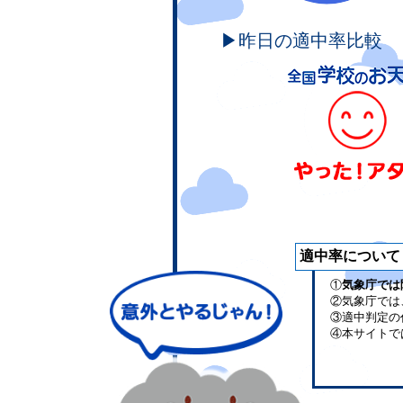
▶昨日の適中率比較
適中率について
①
気象庁では
②気象庁では
③適中判定の
④本サイトで