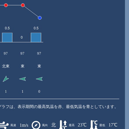
97
97
97
北東
東
東
1
1
0
グラフは、表示期間の最高気温を赤、最低気温を青としています。
北
23℃
17℃
1m/s
風速
風向
最高
最低