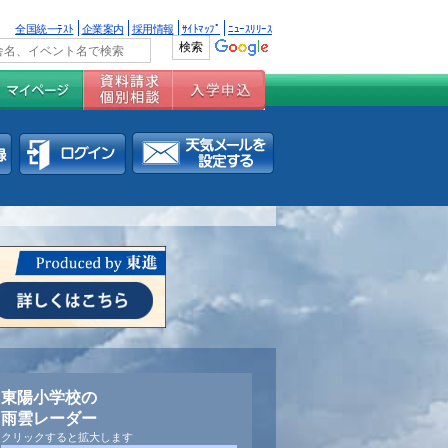
全国統一ﾃｽﾄ
企業案内
採用情報
ｻｲﾄﾏｯﾌﾟ
ﾆｭｰｽﾘﾘｰｽ
東陽小学校の
雨雲レーダー
クリックすると拡大します