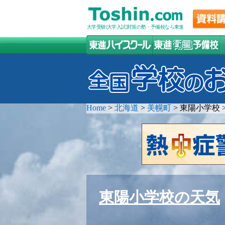
大学受験(大学入試)対策の塾・予備校なら東進
Home
>
北海道
>
美幌町
>
東陽小学校
東陽小学校の天気