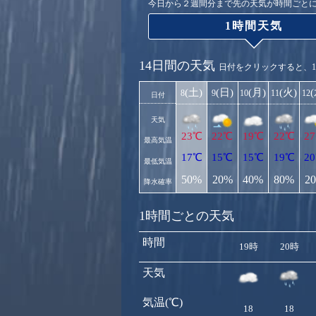
今日から２週間分まで先の天気が時間ごと
1時間天気
14日間の天気
日付をクリックすると、
(土)
(日)
(月)
(火)
8
9
10
11
12
日付
天気
23℃
22℃
19℃
22℃
2
最高気温
17℃
15℃
15℃
19℃
2
最低気温
50%
20%
40%
80%
2
降水確率
1時間ごとの天気
時間
19時
20時
天気
気温(℃)
18
18