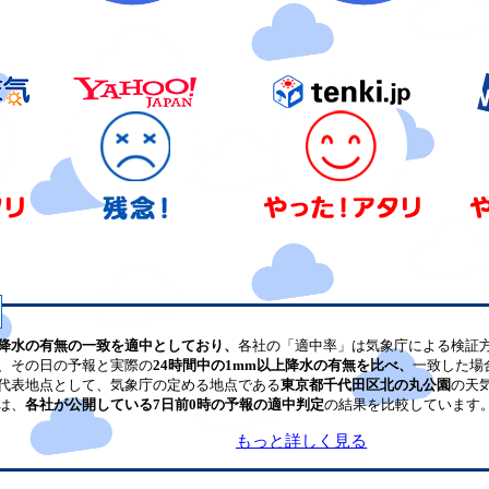
降水の有無の一致を適中としており、
各社の「適中率」は気象庁による検証
、その日の予報と実際の
24時間中の1mm以上降水の有無を比べ、
一致した場
代表地点として、気象庁の定める地点である
東京都千代田区北の丸公園
の天
は、
各社が公開している7日前0時の予報の適中判定
の結果を比較しています
もっと詳しく見る