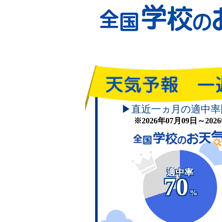
▶直近一ヵ月の適中率
※2026年07月09日～20
適中率
70
%