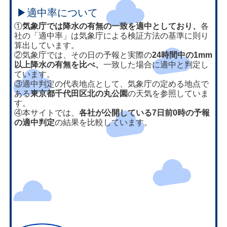
▶適中率について
①
気象庁では降水の有無の一致を適中としており、
各
社の「適中率」は気象庁による検証方法の基準に則り
算出しています。
②気象庁では、その日の予報と実際の
24時間中の1mm
以上降水の有無を比べ、
一致した場合に適中と判定し
ています。
③適中判定の代表地点として、気象庁の定める地点で
ある
東京都千代田区北の丸公園
の天気を参照していま
す。
④本サイトでは、
各社が公開している7日前0時の予報
の適中判定
の結果を比較しています。