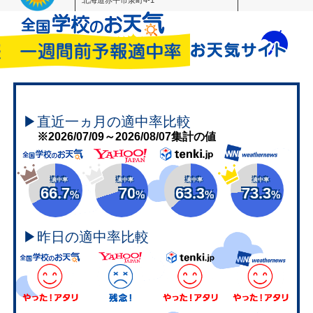
▶直近一ヵ月の適中率比較
※2026/07/09～2026/08/07集計の値
適中率
適中率
適中率
適中率
66.7
70
63.3
73.3
%
%
%
%
▶昨日の適中率比較