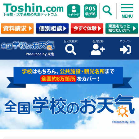
予備校・大学受験の東進ドットコム
MENU
お天気検索
会員登録
ログイン
Produced by 東進
Produced by 東進