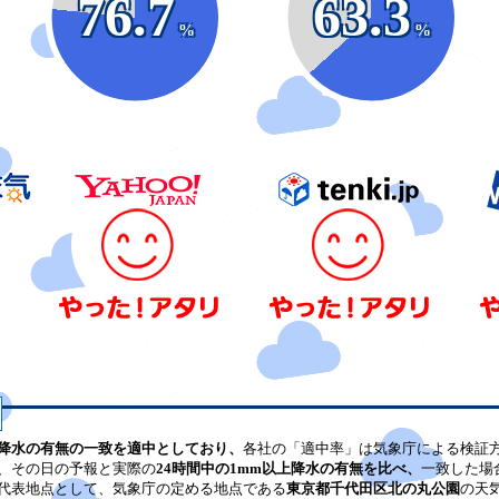
76.7
63.3
%
%
降水の有無の一致を適中としており、
各社の「適中率」は気象庁による検証
、その日の予報と実際の
24時間中の1mm以上降水の有無を比べ、
一致した場
代表地点として、気象庁の定める地点である
東京都千代田区北の丸公園
の天