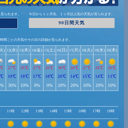
に見られます。
今日から１ヶ月先、１ヶ月以上先の天気が見られます。
90日間天気
1時間ごとの天気やその日の詳細が見られます。
(火)
(水)
(木)
(金)
(土)
(日)
(月)
(火)
(水)
(木)
12
13
14
15
16
17
18
19
20
5℃
27℃
26℃
27℃
26℃
30℃
26℃
27℃
26℃
26℃
7℃
19℃
18℃
17℃
18℃
20℃
14℃
15℃
14℃
13℃
0%
30%
10%
0%
0%
20%
20%
10%
20%
10%
時
11時
12時
13時
14時
15時
16時
17時
18時
19