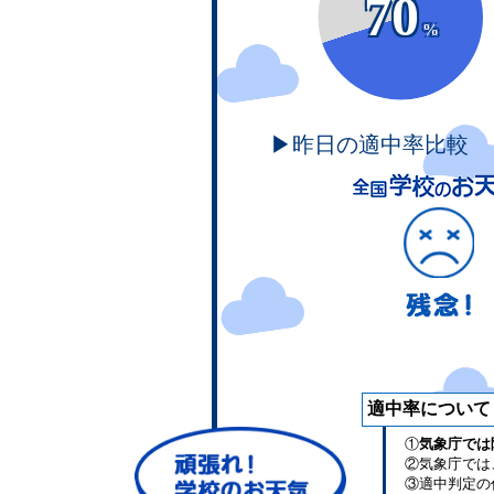
70
%
▶昨日の適中率比較
適中率について
①
気象庁では
②気象庁では
③適中判定の