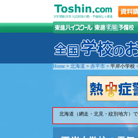
大学受験(大学入試)対策の塾・予備校なら東進
Home
>
北海道
>
赤平市
>
平岸小学校
北海道（網走・北見・紋別地方）で