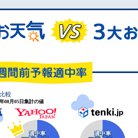
比較
26年08月05日集計の値
適中率
適中率