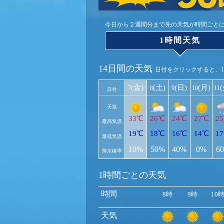
今日から２週間分まで先の天気が時間ごと
1時間天気
14日間の天気
日付をクリックすると、
(金)
(土)
(日)
(月)
7
8
9
10
11
日付
天気
33℃
26℃
24℃
27℃
2
最高気温
19℃
18℃
16℃
14℃
1
最低気温
10%
50%
40%
0%
6
降水確率
1時間ごとの天気
時間
8時
9時
10
天気