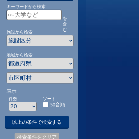
キーワードから検索
を
含
む
施設から検索
地域から検索
表示
件数
ソート
50音順
以上の条件で検索する
検索条件をクリア