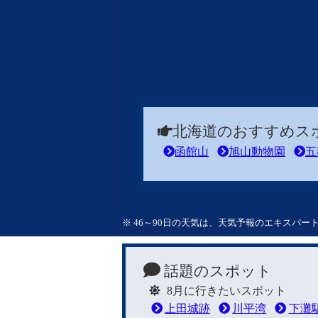
北海道のおすすめス
函館山
旭山動物園
五
※ 46～90日の天気は、天気予報のエキスパ
話題のスポット
8月に行きたいスポット
上田城跡
川平湾
下灘