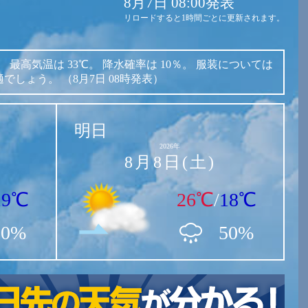
8月7日 08:00発表
リロードすると1時間ごとに更新されます。
。
最高気温は
33℃。
降水確率は
10％。
服装については
適でしょう。
（8月7日 08時発表）
明日
2026年
8月8日(土)
19℃
26℃
/
18℃
10%
50%