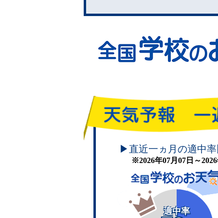
頑張れ！学校のお天気
▶直近一ヵ月の適中率
※2026年07月07日～20
適中率