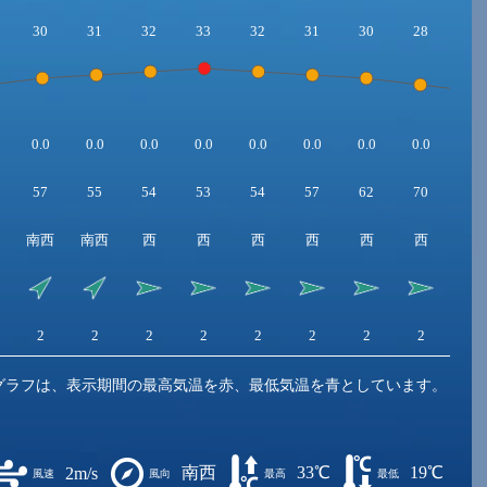
30
31
32
33
32
31
30
28
26
0.0
0.0
0.0
0.0
0.0
0.0
0.0
0.0
0.0
57
55
54
53
54
57
62
70
77
南西
南西
西
西
西
西
西
西
西
2
2
2
2
2
2
2
2
1
グラフは、表示期間の最高気温を赤、最低気温を青としています。
南西
33℃
19℃
2m/s
風速
風向
最高
最低