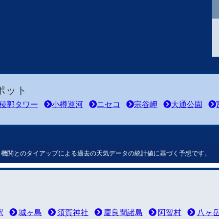
ポット
稜郭タワー
小樽運河
ニセコ
宗谷岬
大通公園
ート機関とのタイアップによる過去の天気データの統計値に基づく予想です。
駅
城ヶ島
須賀神社
慶良間諸島
阿智村
八ヶ