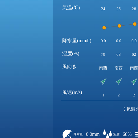
気温(℃)
24
26
28
降水量(mm/h)
0.0
0.0
0.0
湿度(%)
79
68
62
風向き
南西
南西
南西
風速(m/s)
1
2
2
※気温
0.0mm
68%
降水量
湿度