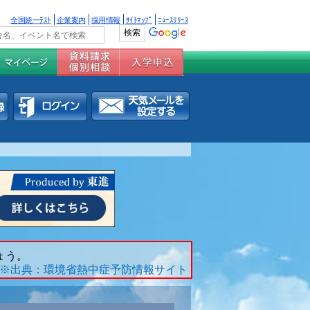
全国統一ﾃｽﾄ
企業案内
採用情報
ｻｲﾄﾏｯﾌﾟ
ﾆｭｰｽﾘﾘｰｽ
ょう。
※出典：環境省熱中症予防情報サイト