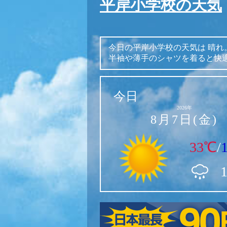
平岸小学校の天気
今日の平岸小学校の天気は
晴れ
半袖や薄手のシャツを着ると快
今日
2026年
8月7日(金)
33℃
/