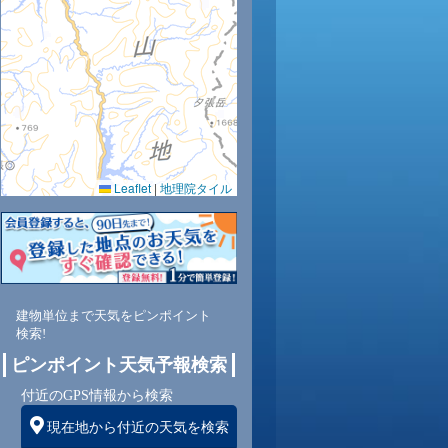
25
24
23
22
0.0
0.0
0.0
0.0
83
87
90
92
Leaflet
|
地理院タイル
西
西
西
北西
1
1
1
0
建物単位まで天気をピンポイント
検索!
ピンポイント天気予報検索
付近のGPS情報から検索
現在地から付近の天気を検索