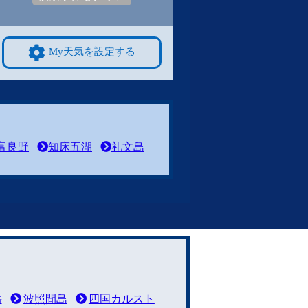
My天気を設定する
富良野
知床五湖
礼文島
岳
波照間島
四国カルスト