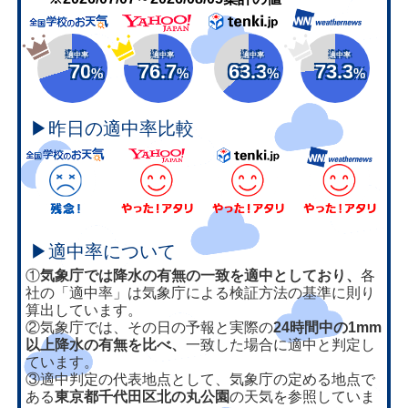
適中率
適中率
適中率
適中率
70
76.7
63.3
73.3
%
%
%
%
▶昨日の適中率比較
▶適中率について
①
気象庁では降水の有無の一致を適中としており、
各
社の「適中率」は気象庁による検証方法の基準に則り
算出しています。
②気象庁では、その日の予報と実際の
24時間中の1mm
以上降水の有無を比べ、
一致した場合に適中と判定し
ています。
③適中判定の代表地点として、気象庁の定める地点で
ある
東京都千代田区北の丸公園
の天気を参照していま