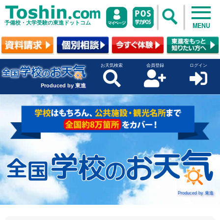
予備校・大学受験の東進ドットコム
MENU
お天気検索
会員登録
ログイン
Produced by 東進
Produced by 東進