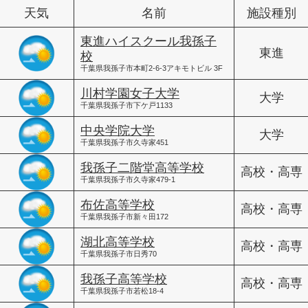
天気
名前
施設種別
東進ハイスクール我孫子
東進
校
千葉県我孫子市本町2-6-3アキモトビル 3F
川村学園女子大学
大学
千葉県我孫子市下ケ戸1133
中央学院大学
大学
千葉県我孫子市久寺家451
我孫子二階堂高等学校
高校・高専
千葉県我孫子市久寺家479-1
布佐高等学校
高校・高専
千葉県我孫子市新々田172
湖北高等学校
高校・高専
千葉県我孫子市日秀70
我孫子高等学校
高校・高専
千葉県我孫子市若松18-4