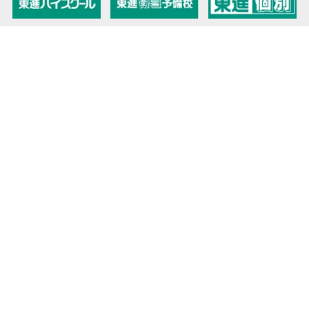
教育力こそが、国力だと思う。
キミの高校に対応！東進の個別指導コース
90日先まで大胆予報！ 全国学校のお天気
高校無償化丸わかり！高校授業料無償化 情報サイト
受験生必見！ 大学情報・入試情報
きっと元気になる Proverb格言
将来の夢や進路を見つけよう 未来発見サイト