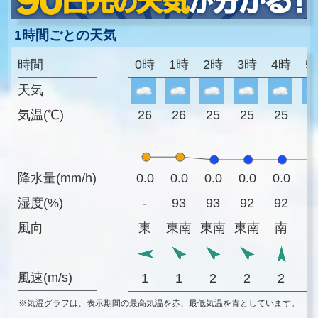
1時間ごとの天気
時間
0時
1時
2時
3時
4時
5
天気
気温(℃)
26
26
25
25
25
2
降水量(mm/h)
0.0
0.0
0.0
0.0
0.0
0
湿度(%)
-
93
93
92
92
9
風向
東
東南
東南
東南
南
風速(m/s)
1
1
2
2
2
※気温グラフは、表示期間の最高気温を赤、最低気温を青としています。