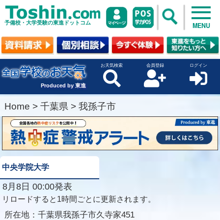
予備校・大学受験の東進ドットコム
MENU
お天気検索
会員登録
ログイン
Produced by 東進
Home
>
千葉県
>
我孫子市
中央学院大学
8月8日 00:00発表
リロードすると1時間ごとに更新されます。
所在地：
千葉県我孫子市久寺家451