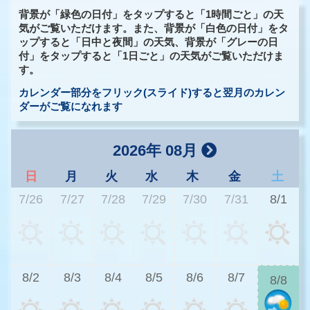
背景が「緑色の日付」をタップすると「1時間ごと」の天
気がご覧いただけます。また、背景が「白色の日付」をタ
ップすると「日中と夜間」の天気、背景が「グレーの日
付」をタップすると「1日ごと」の天気がご覧いただけま
す。
カレンダー部分をフリック(スライド)すると翌月のカレン
ダーがご覧になれます
2026年 08月
日
月
火
水
木
金
土
7/26
7/27
7/28
7/29
7/30
7/31
8/1
3
8/2
8/3
8/4
8/5
8/6
8/7
8/8