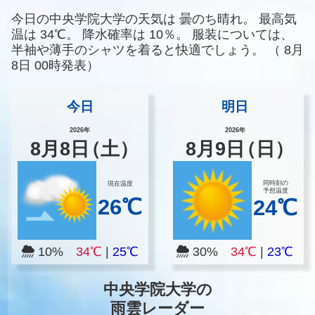
今日の中央学院大学の天気は
曇のち晴れ。
最高気
温は
34℃。
降水確率は
10％。
服装については、
半袖や薄手のシャツを着ると快適でしょう。
（
8月
8日 00時発表）
今日
明日
2026年
2026年
8
月
8
日
（土）
8
月
9
日
（日）
同時刻の
現在温度
予想温度
26℃
24℃
10%
34℃
|
25℃
30%
34℃
|
23℃
中央学院大学の
雨雲レーダー