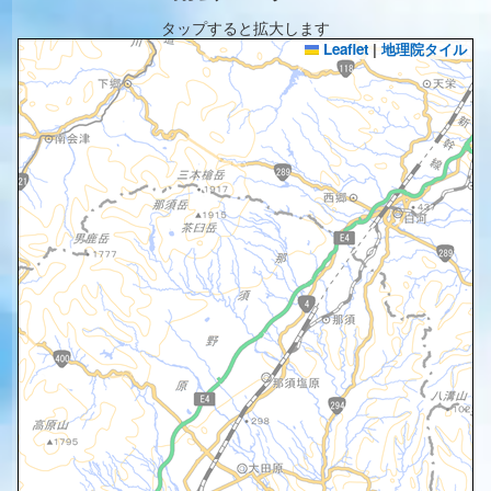
タップすると拡大します
Leaflet
|
地理院タイル