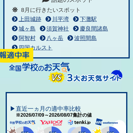
8月に行きたいスポット
上田城跡
川平湾
下灘駅
城ヶ島
須賀神社
慶良間諸島
阿智村
八ヶ岳
波照間島
四国カルスト
▶直近一ヵ月の適中率比較
※2026/07/09～2026/08/07集計の値