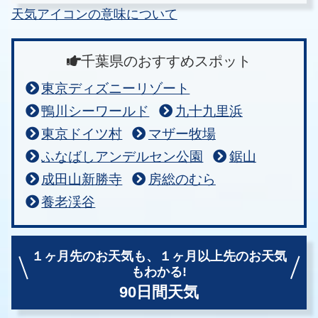
天気アイコンの意味について
千葉県のおすすめスポット
東京ディズニーリゾート
鴨川シーワールド
九十九里浜
東京ドイツ村
マザー牧場
ふなばしアンデルセン公園
鋸山
成田山新勝寺
房総のむら
養老渓谷
１ヶ月先のお天気も、
１ヶ月以上先のお天気
もわかる!
90日間天気