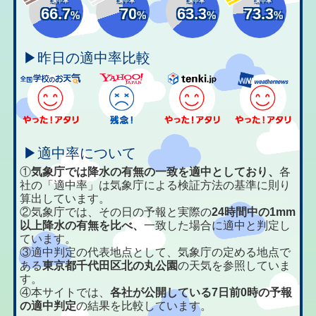
適中率
適中率
適中率
適中率
66.7
70
63.3
73.3
%
%
%
%
▶昨日の適中率比較
▶適中率について
①
気象庁では降水の有無の一致を適中としており、
各
社の「適中率」は気象庁による検証方法の基準に則り
算出しています。
②気象庁では、その日の予報と実際の
24時間中の1mm
以上降水の有無を比べ、
一致した場合に適中と判定し
ています。
③適中判定の代表地点として、気象庁の定める地点で
ある
東京都千代田区北の丸公園
の天気を参照していま
す。
④本サイトでは、
各社が公開している7日前0時の予報
の適中判定
の結果を比較しています。