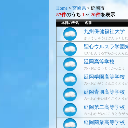
Home
>
宮崎県
>
延岡市
87件
のうち
1
～
20件
を表示
本日の天気
名前
九州保健福祉大学
きゅうしゅうほけんふくし
聖心ウルスラ学園
せいしんうるすらがくえん
延岡高等学校
のべおかこうとうがっこう
延岡学園高等学校
のべおかがくえんこうとう
延岡青朋高等学校
のべおかせいほうこうとう
延岡第二高等学校
のべおかだいにこうとうが
延岡商業高等学校