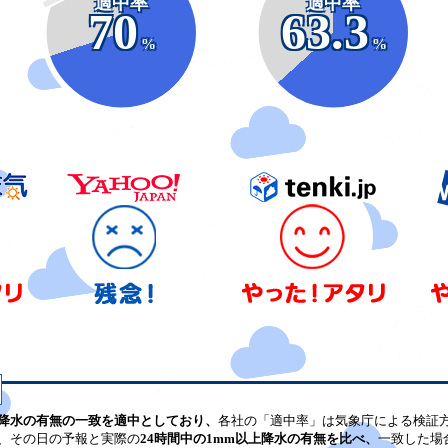
適中率
適中率
70
63.3
%
%
降水の有無の一致を適中としており、
各社の「適中率」は気象庁による検証
、その日の予報と実際の
24時間中の1mm以上降水の有無を比べ、
一致した場