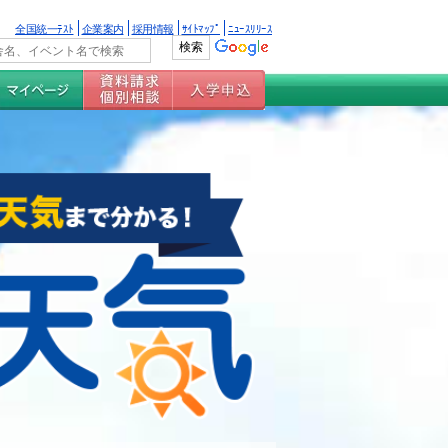
全国統一ﾃｽﾄ
企業案内
採用情報
ｻｲﾄﾏｯﾌﾟ
ﾆｭｰｽﾘﾘｰｽ