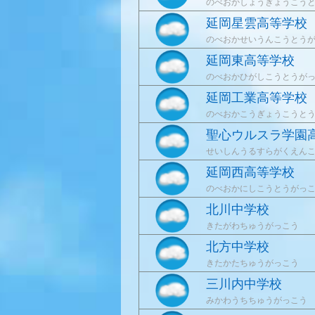
のべおかしょうぎょうこう
延岡星雲高等学校
のべおかせいうんこうとう
延岡東高等学校
のべおかひがしこうとうが
延岡工業高等学校
のべおかこうぎょうこうと
聖心ウルスラ学園
せいしんうるすらがくえん
延岡西高等学校
のべおかにしこうとうがっ
北川中学校
きたがわちゅうがっこう
北方中学校
きたかたちゅうがっこう
三川内中学校
みかわうちちゅうがっこう