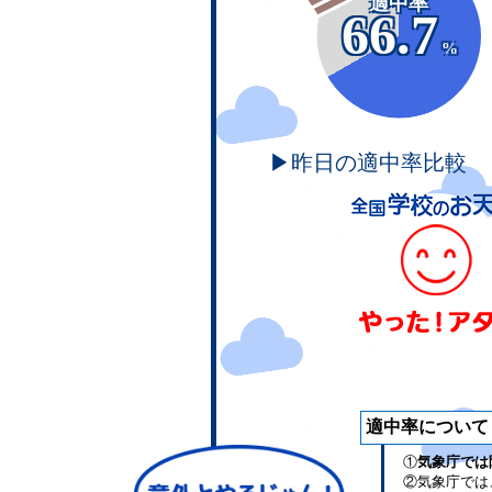
適中率
66.7
%
▶昨日の適中率比較
適中率について
①
気象庁では
②気象庁では