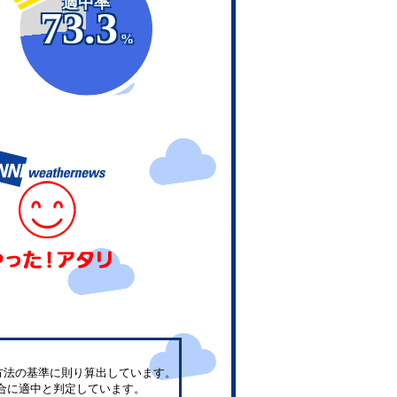
適中率
73.3
%
方法の基準に則り算出しています。
合に適中と判定しています。