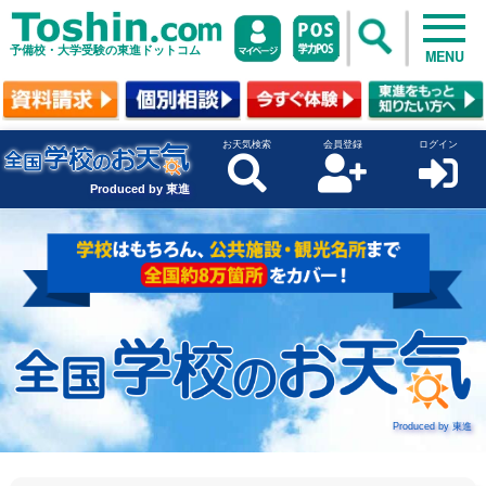
予備校・大学受験の東進ドットコム
MENU
お天気検索
会員登録
ログイン
Produced by 東進
Produced by 東進