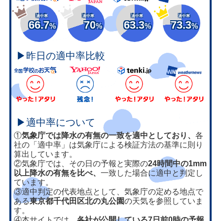
適中率
適中率
適中率
適中率
66.7
70
63.3
73.3
%
%
%
%
▶昨日の適中率比較
▶適中率について
①
気象庁では降水の有無の一致を適中としており、
各
社の「適中率」は気象庁による検証方法の基準に則り
算出しています。
②気象庁では、その日の予報と実際の
24時間中の1mm
以上降水の有無を比べ、
一致した場合に適中と判定し
ています。
③適中判定の代表地点として、気象庁の定める地点で
ある
東京都千代田区北の丸公園
の天気を参照していま
す。
④本サイトでは、
各社が公開している7日前0時の予報