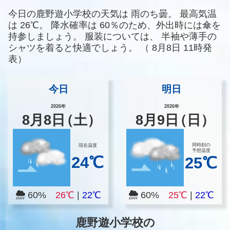
今日の鹿野遊小学校の天気は
雨のち曇。
最高気温
は
26℃。
降水確率は
60％のため、外出時には傘を
持参しましょう。
服装については、
半袖や薄手の
シャツを着ると快適でしょう。
（
8月8日 11時発
表）
今日
明日
2026年
2026年
8
月
8
日
（土）
8
月
9
日
（日）
同時刻の
現在温度
予想温度
24℃
25℃
60%
26℃
|
22℃
60%
25℃
|
22℃
鹿野遊小学校の