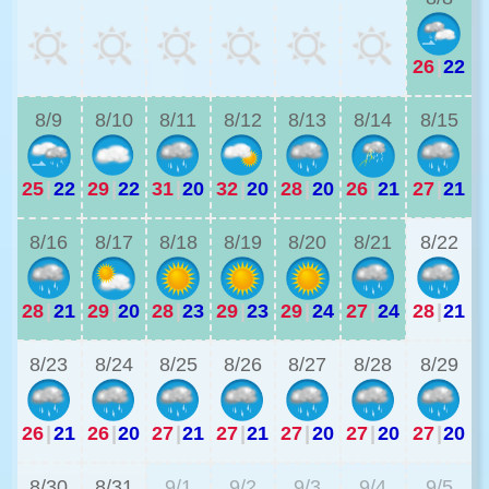
26
|
22
2
8/9
8/10
8/11
8/12
8/13
8/14
8/15
25
|
22
29
|
22
31
|
20
32
|
20
28
|
20
26
|
21
27
|
21
2
8/16
8/17
8/18
8/19
8/20
8/21
8/22
28
|
21
29
|
20
28
|
23
29
|
23
29
|
24
27
|
24
28
|
21
2
8/23
8/24
8/25
8/26
8/27
8/28
8/29
26
|
21
26
|
20
27
|
21
27
|
21
27
|
20
27
|
20
27
|
20
2
8/30
8/31
9/1
9/2
9/3
9/4
9/5