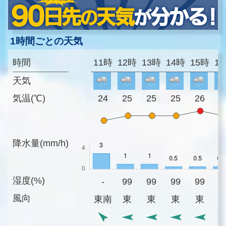
1時間ごとの天気
時間
11時
12時
13時
14時
15時
1
天気
気温(℃)
24
25
25
25
26
2
降水量(mm/h)
湿度(%)
-
99
99
99
99
9
風向
東南
東
東
東
東