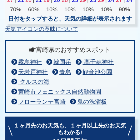
70%
60%
10%
10%
10%
10%
90%
日付をタップすると、天気の詳細が表示されます
天気アイコンの意味について
宮崎県のおすすめスポット
霧島神社
韓国岳
高千穂神社
天岩戸神社
青島
観音池公園
クルスの海
宮崎市フェニックス自然動物園
フローランテ宮崎
鬼の洗濯板
１ヶ月先のお天気も、
１ヶ月以上先のお天気
もわかる!