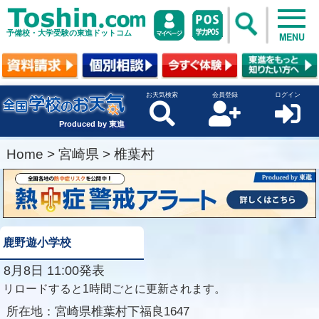
予備校・大学受験の東進ドットコム
MENU
お天気検索
会員登録
ログイン
Produced by 東進
Home
>
宮崎県
>
椎葉村
鹿野遊小学校
8月8日 11:00発表
リロードすると1時間ごとに更新されます。
所在地：
宮崎県椎葉村下福良1647