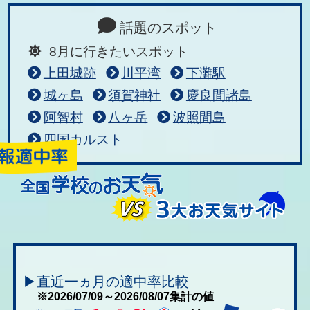
話題のスポット
8月に行きたいスポット
上田城跡
川平湾
下灘駅
城ヶ島
須賀神社
慶良間諸島
阿智村
八ヶ岳
波照間島
四国カルスト
▶直近一ヵ月の適中率比較
※2026/07/09～2026/08/07集計の値