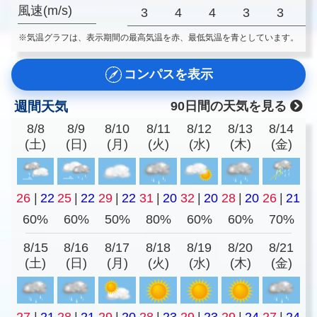
風速(m/s)
3
4
4
3
3
※気温グラフは、表示期間の最高気温を赤、最低気温を青としています。
コンパスを表示
週間天気
90日間の天気を見る
8/8
8/9
8/10
8/11
8/12
8/13
8/14
(土)
(日)
(月)
(火)
(水)
(木)
(金)
26
|
22
25
|
22
29
|
22
31
|
20
32
|
20
28
|
20
26
|
21
60%
60%
50%
80%
60%
60%
70%
8/15
8/16
8/17
8/18
8/19
8/20
8/21
(土)
(日)
(月)
(火)
(水)
(木)
(金)
27
|
21
28
|
21
29
|
20
28
|
23
29
|
23
29
|
24
27
|
24