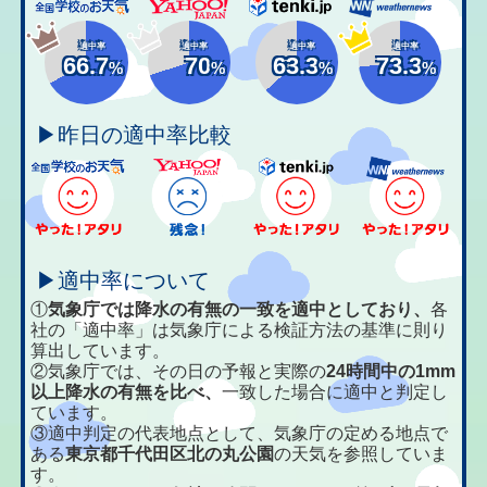
適中率
適中率
適中率
適中率
66.7
70
63.3
73.3
%
%
%
%
▶昨日の適中率比較
▶適中率について
①
気象庁では降水の有無の一致を適中としており、
各
社の「適中率」は気象庁による検証方法の基準に則り
算出しています。
②気象庁では、その日の予報と実際の
24時間中の1mm
以上降水の有無を比べ、
一致した場合に適中と判定し
ています。
③適中判定の代表地点として、気象庁の定める地点で
ある
東京都千代田区北の丸公園
の天気を参照していま
す。