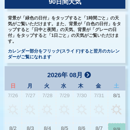
90日間天気
背景が「緑色の日付」をタップすると「1時間ごと」の天
気がご覧いただけます。また、背景が「白色の日付」をタ
ップすると「日中と夜間」の天気、背景が「グレーの日
付」をタップすると「1日ごと」の天気がご覧いただけま
す。
カレンダー部分をフリック(スライド)すると翌月のカレン
ダーがご覧になれます
2026年 08月
日
月
火
水
木
金
土
7/26
7/27
7/28
7/29
7/30
7/31
8/1
2
8/2
8/3
8/4
8/5
8/6
8/7
8/8