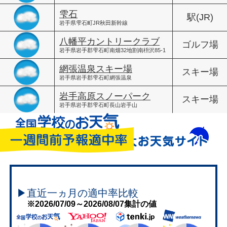
雫石
駅(JR)
岩手県雫石町JR秋田新幹線
八幡平カントリークラブ
ゴルフ場
岩手県岩手郡雫石町南畑32地割南枡沢85-1
網張温泉スキー場
スキー場
岩手県岩手郡雫石町網張温泉
岩手高原スノーパーク
スキー場
岩手県岩手郡雫石町長山岩手山
▶直近一ヵ月の適中率比較
※2026/07/09～2026/08/07集計の値