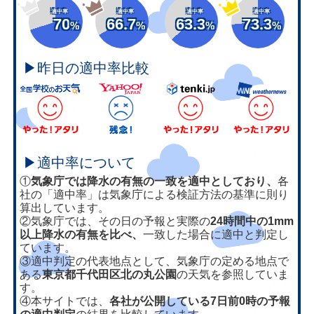
適中率
適中率
適中率
適中率
70
66.7
63.3
73.3
%
%
%
%
▶昨日の適中率比較
▶適中率について
①
気象庁では降水の有無の一致を適中としており、
各
社の「適中率」は気象庁による検証方法の基準に則り
算出しています。
②気象庁では、その日の予報と実際の
24時間中の1mm
以上降水の有無を比べ、
一致した場合に適中と判定し
ています。
③適中判定の代表地点として、気象庁の定める地点で
ある
東京都千代田区北の丸公園
の天気を参照していま
す。
④本サイトでは、
各社が公開している7日前0時の予報