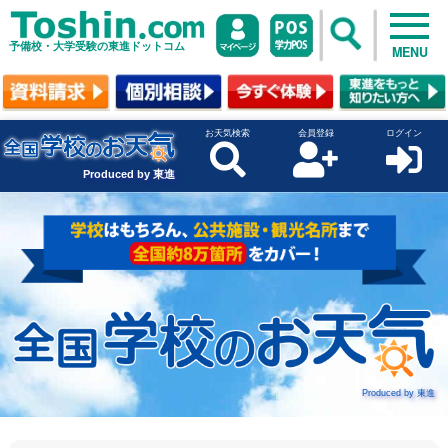
予備校・大学受験の東進ドットコム
MENU
お天気検索
会員登録
ログイン
Produced by 東進
Produced by 東進