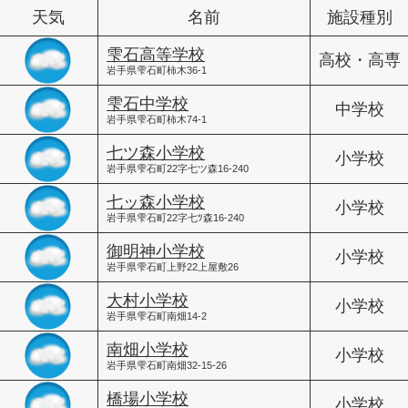
天気
名前
施設種別
雫石高等学校
高校・高専
岩手県雫石町柿木36-1
雫石中学校
中学校
岩手県雫石町柿木74-1
七ツ森小学校
小学校
岩手県雫石町22字七ツ森16-240
七ッ森小学校
小学校
岩手県雫石町22字七ﾂ森16-240
御明神小学校
小学校
岩手県雫石町上野22上屋敷26
大村小学校
小学校
岩手県雫石町南畑14-2
南畑小学校
小学校
岩手県雫石町南畑32-15-26
橋場小学校
小学校