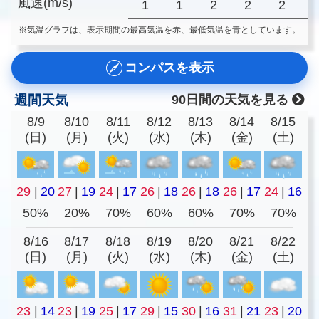
風速(m/s)
1
1
2
2
2
※気温グラフは、表示期間の最高気温を赤、最低気温を青としています。
コンパスを表示
週間天気
90日間の天気を見る
8/9
8/10
8/11
8/12
8/13
8/14
8/15
(日)
(月)
(火)
(水)
(木)
(金)
(土)
29
|
20
27
|
19
24
|
17
26
|
18
26
|
18
26
|
17
24
|
16
50%
20%
70%
60%
60%
70%
70%
8/16
8/17
8/18
8/19
8/20
8/21
8/22
(日)
(月)
(火)
(水)
(木)
(金)
(土)
23
|
14
23
|
19
25
|
17
29
|
15
30
|
16
31
|
21
23
|
20