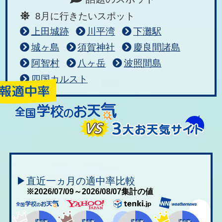
8月に行きたいスポット
上田城跡
川平湾
下灘駅
城ヶ島
須賀神社
慶良間諸島
阿智村
八ヶ岳
波照間島
四国カルスト
▶直近一ヵ月の適中率比較
※2026/07/09～2026/08/07集計の値
適中率
適中率
適中率
適中率