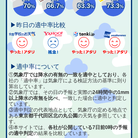
70
66.7
63.3
73.3
%
%
%
%
▶昨日の適中率比較
▶適中率について
①
気象庁では降水の有無の一致を適中としており、
各
社の「適中率」は気象庁による検証方法の基準に則り
算出しています。
②気象庁では、その日の予報と実際の
24時間中の1mm
以上降水の有無を比べ、
一致した場合に適中と判定し
ています。
③適中判定の代表地点として、気象庁の定める地点で
ある
東京都千代田区北の丸公園
の天気を参照していま
す。
④本サイトでは、
各社が公開している7日前0時の予報
の適中判定
の結果を比較しています。