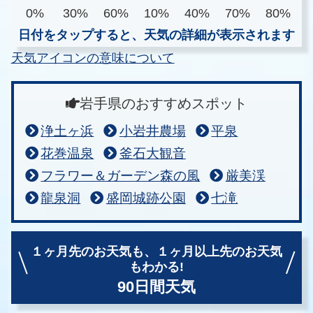
0%
30%
60%
10%
40%
70%
80%
日付をタップすると、天気の詳細が表示されます
天気アイコンの意味について
岩手県のおすすめスポット
浄土ヶ浜
小岩井農場
平泉
花巻温泉
釜石大観音
フラワー＆ガーデン森の風
厳美渓
龍泉洞
盛岡城跡公園
七滝
１ヶ月先のお天気も、
１ヶ月以上先のお天気
もわかる!
90日間天気