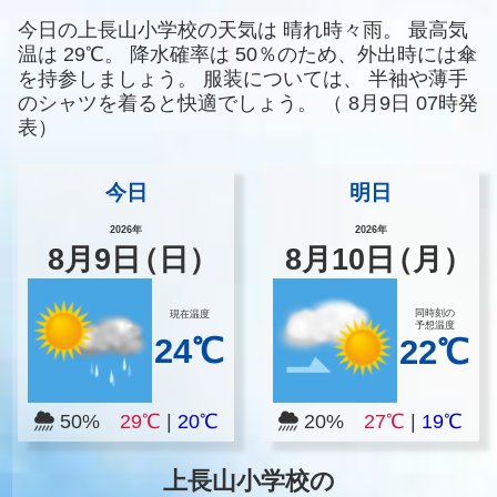
今日の上長山小学校の天気は
晴れ時々雨。
最高気
温は
29℃。
降水確率は
50％のため、外出時には傘
を持参しましょう。
服装については、
半袖や薄手
のシャツを着ると快適でしょう。
（
8月9日 07時発
表）
今日
明日
2026年
2026年
8
月
9
日
（日）
8
月
10
日
（月）
同時刻の
現在温度
予想温度
24℃
22℃
50%
29℃
|
20℃
20%
27℃
|
19℃
上長山小学校の