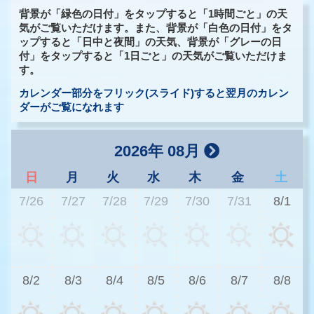
背景が「緑色の日付」をタップすると「1時間ごと」の天
気がご覧いただけます。また、背景が「白色の日付」をタ
ップすると「日中と夜間」の天気、背景が「グレーの日
付」をタップすると「1日ごと」の天気がご覧いただけま
す。
カレンダー部分をフリック(スライド)すると翌月のカレン
ダーがご覧になれます
2026年 08月
日
月
火
水
木
金
土
7/26
7/27
7/28
7/29
7/30
7/31
8/1
2
8/2
8/3
8/4
8/5
8/6
8/7
8/8