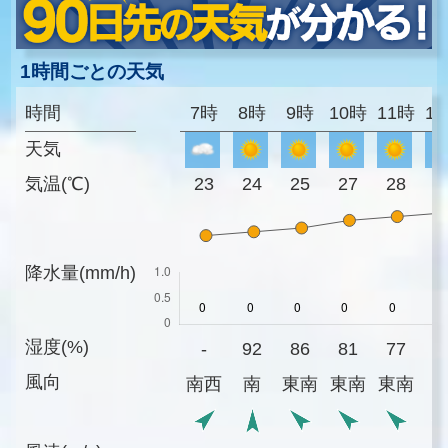
1時間ごとの天気
時間
7時
8時
9時
10時
11時
1
天気
気温(℃)
23
24
25
27
28
2
降水量(mm/h)
湿度(%)
-
92
86
81
77
7
風向
南西
南
東南
東南
東南