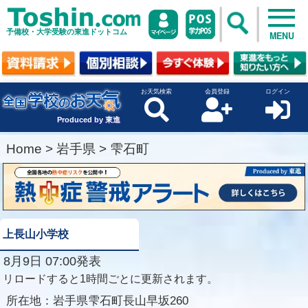
予備校・大学受験の東進ドットコム
MENU
お天気検索
会員登録
ログイン
Produced by 東進
Home
>
岩手県
>
雫石町
上長山小学校
8月9日 07:00発表
リロードすると1時間ごとに更新されます。
所在地：
岩手県雫石町長山早坂260