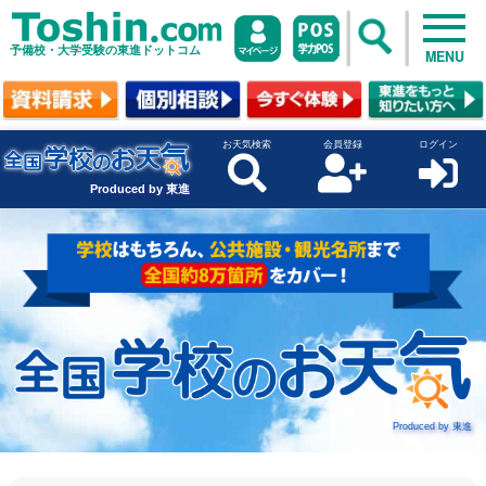
予備校・大学受験の東進ドットコム
MENU
お天気検索
会員登録
ログイン
Produced by 東進
Produced by 東進