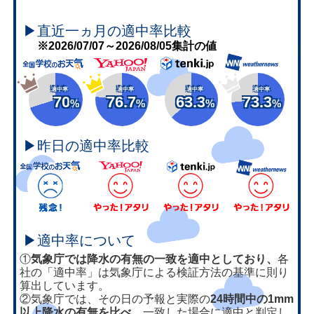
▶直近一ヵ月の適中率比較
※2026/07/07～2026/08/05集計の値
適中率
適中率
適中率
適中率
70
76.7
63.3
73.3
%
%
%
%
▶昨日の適中率比較
▶適中率について
①
気象庁では降水の有無の一致を適中としており、
各
社の「適中率」は気象庁による検証方法の基準に則り
算出しています。
②気象庁では、その日の予報と実際の
24時間中の1mm
以上降水の有無を比べ、
一致した場合に適中と判定し