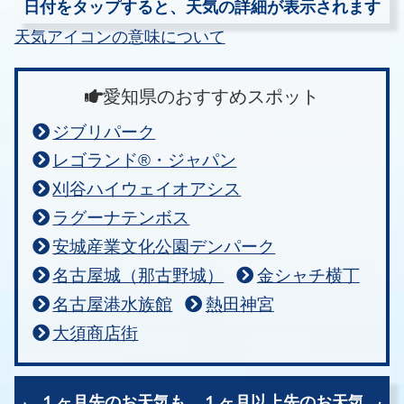
日付をタップすると、天気の詳細が表示されます
天気アイコンの意味について
愛知県のおすすめスポット
ジブリパーク
レゴランド®・ジャパン
刈谷ハイウェイオアシス
ラグーナテンボス
安城産業文化公園デンパーク
名古屋城（那古野城）
金シャチ横丁
名古屋港水族館
熱田神宮
大須商店街
１ヶ月先のお天気も、
１ヶ月以上先のお天気