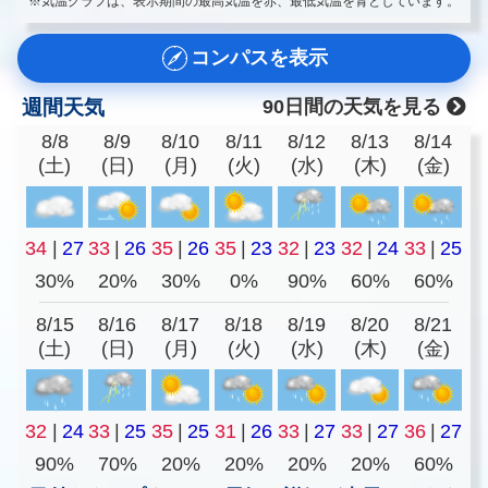
※気温グラフは、表示期間の最高気温を赤、最低気温を青としています。
コンパスを表示
週間天気
90日間の天気を見る
8/8
8/9
8/10
8/11
8/12
8/13
8/14
(土)
(日)
(月)
(火)
(水)
(木)
(金)
34
|
27
33
|
26
35
|
26
35
|
23
32
|
23
32
|
24
33
|
25
30%
20%
30%
0%
90%
60%
60%
8/15
8/16
8/17
8/18
8/19
8/20
8/21
(土)
(日)
(月)
(火)
(水)
(木)
(金)
32
|
24
33
|
25
35
|
25
31
|
26
33
|
27
33
|
27
36
|
27
90%
70%
20%
20%
20%
20%
60%