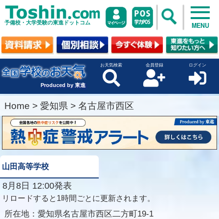
予備校・大学受験の東進ドットコム
MENU
お天気検索
会員登録
ログイン
Produced by 東進
Home
>
愛知県
>
名古屋市西区
山田高等学校
8月8日 12:00発表
リロードすると1時間ごとに更新されます。
所在地：
愛知県名古屋市西区二方町19-1