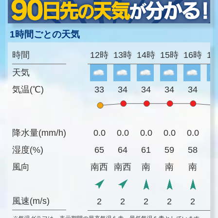
1時間ごとの天気
時間
12時
13時
14時
15時
16時
1
天気
気温(℃)
33
34
34
34
34
3
降水量(mm/h)
0.0
0.0
0.0
0.0
0.0
0
湿度(%)
65
64
61
59
58
5
風向
南西
南西
南
南
南
風速(m/s)
2
2
2
2
2