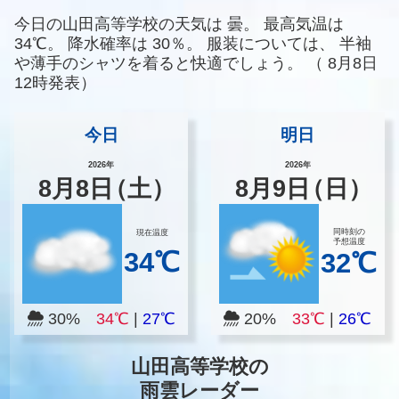
今日の山田高等学校の天気は
曇。
最高気温は
34℃。
降水確率は
30％。
服装については、
半袖
や薄手のシャツを着ると快適でしょう。
（
8月8日
12時発表）
今日
明日
2026年
2026年
8
月
8
日
（土）
8
月
9
日
（日）
同時刻の
現在温度
予想温度
34℃
32℃
30%
34℃
|
27℃
20%
33℃
|
26℃
山田高等学校の
雨雲レーダー