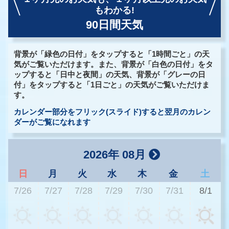
もわかる!
90日間天気
背景が「緑色の日付」をタップすると「1時間ごと」の天
気がご覧いただけます。また、背景が「白色の日付」をタ
ップすると「日中と夜間」の天気、背景が「グレーの日
付」をタップすると「1日ごと」の天気がご覧いただけま
す。
カレンダー部分をフリック(スライド)すると翌月のカレン
ダーがご覧になれます
2026年 08月
日
月
火
水
木
金
土
7/26
7/27
7/28
7/29
7/30
7/31
8/1
3