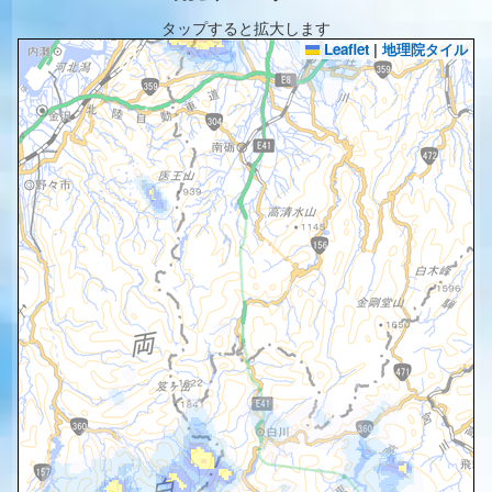
タップすると拡大します
Leaflet
|
地理院タイル