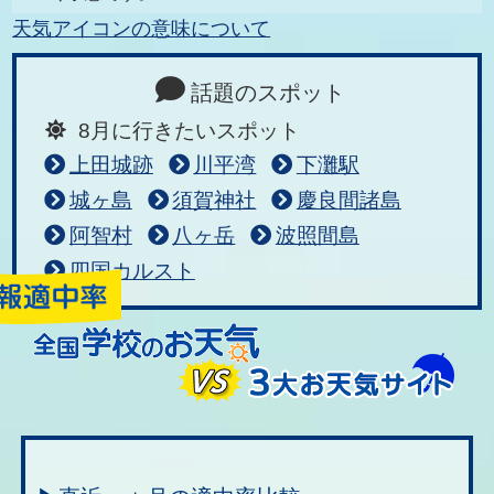
天気アイコンの意味について
話題のスポット
8月に行きたいスポット
上田城跡
川平湾
下灘駅
城ヶ島
須賀神社
慶良間諸島
阿智村
八ヶ岳
波照間島
四国カルスト