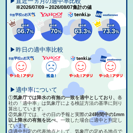
▶直近一ヵ月の適中率比較
※2026/07/09～2026/08/07集計の値
適中率
適中率
適中率
適中率
66.7
70
63.3
73.3
%
%
%
%
▶昨日の適中率比較
▶適中率について
①
気象庁では降水の有無の一致を適中としており、
各
社の「適中率」は気象庁による検証方法の基準に則り
算出しています。
②気象庁では、その日の予報と実際の
24時間中の1mm
以上降水の有無を比べ、
一致した場合に適中と判定し
ています。
③適中判定の代表地点として、気象庁の定める地点で