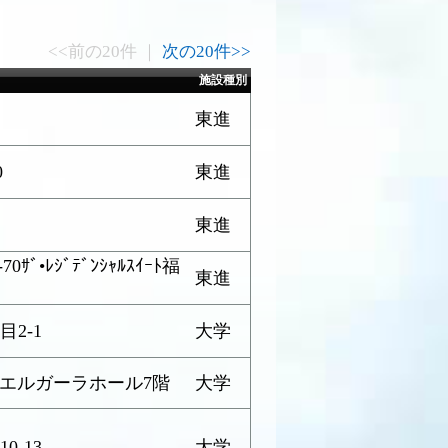
<<前の20件 ｜
次の20件>>
施設種別
東進
0
東進
東進
ﾞ•ﾚｼﾞﾃﾞﾝｼｬﾙｽｲｰﾄ福
東進
2-1
大学
2 エルガーラホール7階
大学
-13
大学