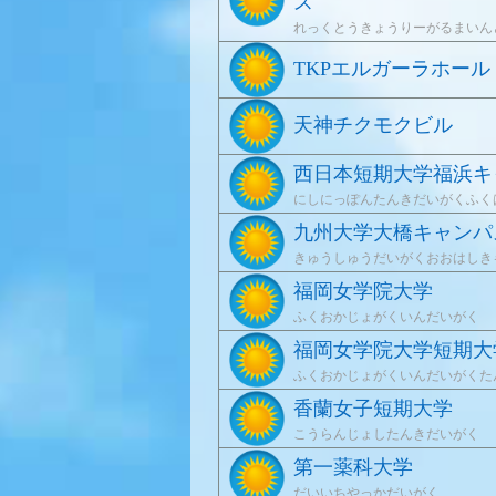
ス
れっくとうきょうりーがるまいん
TKPエルガーラホール
天神チクモクビル
西日本短期大学福浜キ
にしにっぽんたんきだいがくふく
九州大学大橋キャンパ
きゅうしゅうだいがくおおはしき
福岡女学院大学
ふくおかじょがくいんだいがく
福岡女学院大学短期大
ふくおかじょがくいんだいがくた
香蘭女子短期大学
こうらんじょしたんきだいがく
第一薬科大学
だいいちやっかだいがく