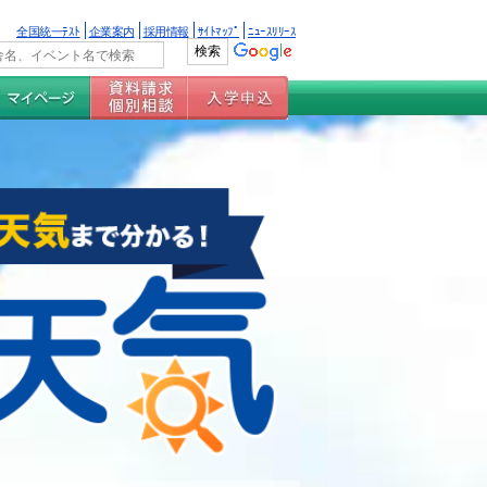
全国統一ﾃｽﾄ
企業案内
採用情報
ｻｲﾄﾏｯﾌﾟ
ﾆｭｰｽﾘﾘｰｽ