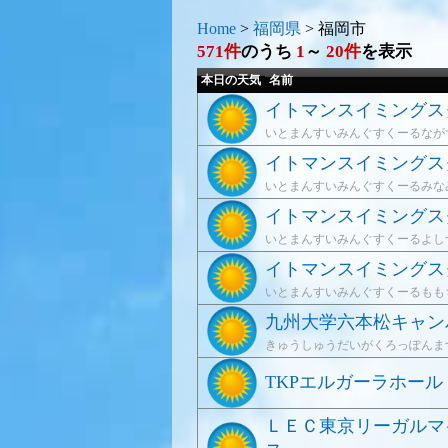
Home
>
福岡県
>
福岡市
571件
のうち
1
～
20件
を表示
本日の天気
名前
イトマンスイミングス
いとまんすいみんぐすくーるなが
イトマンスイミングス
いとまんすいみんぐすくーるみな
イトマンスイミングス
いとまんすいみんぐすくーるよし
イトマンスイミングス
いとまんすいみんぐすくーるもも
九州大学六本松キャン
きゅうしゅうだいがくろっぽんま
TKPエルガーラホール
ＬＥＣ東京リーガルマ