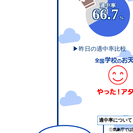
適中率
66.7
%
▶昨日の適中率比較
適中率について
①
気象庁では