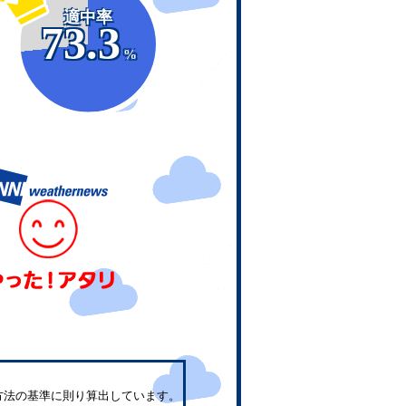
適中率
73.3
%
方法の基準に則り算出しています。