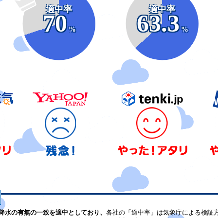
適中率
適中率
70
63.3
%
%
降水の有無の一致を適中としており、
各社の「適中率」は気象庁による検証