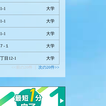
-1
大学
-1
大学
-1
大学
７-１
大学
目12-1
大学
<<前の20件 ｜
次の20件>>