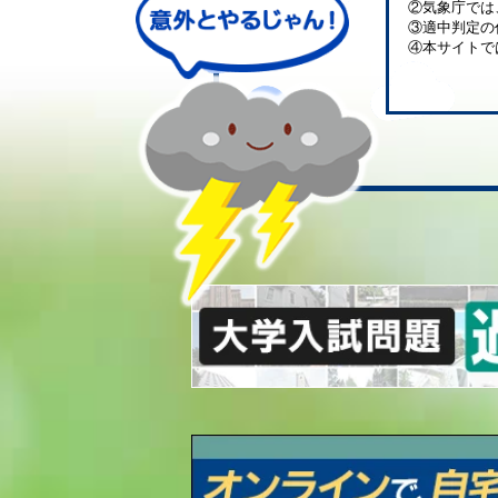
②気象庁では
③適中判定の
④本サイトで