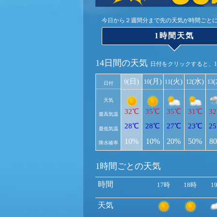
今日から２週間分まで先の天気が時間ごと
1時間天気
14日間の天気
日付をクリックすると、
(日)
(月)
(火)
(水)
9
10
11
12
13
日付
天気
32℃
35℃
35℃
31℃
3
最高気温
28℃
28℃
27℃
23℃
2
最低気温
10%
10%
20%
50%
8
降水確率
1時間ごとの天気
時間
17時
18時
1
天気