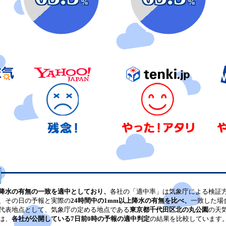
%
%
降水の有無の一致を適中としており、
各社の「適中率」は気象庁による検証
、その日の予報と実際の
24時間中の1mm以上降水の有無を比べ、
一致した場
代表地点として、気象庁の定める地点である
東京都千代田区北の丸公園
の天
は、
各社が公開している7日前0時の予報の適中判定
の結果を比較しています