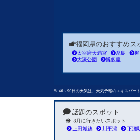
福岡県のおすすめス
太宰府天満宮
糸島
柳
大濠公園
博多座
※ 46～90日の天気は、天気予報のエキスパ
話題のスポット
8月に行きたいスポット
上田城跡
川平湾
下灘