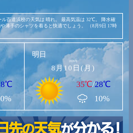
ール百道浜校の天気は
晴れ。
最高気温は
32℃。
降水確
袖や薄手のシャツを着ると快適でしょう。
（8月9日 17時
明日
2026年
8月10日(月)
28℃
35℃
/
28℃
10%
10%