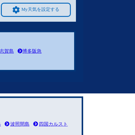
My天気を設定する
志賀島
博多阪急
岳
波照間島
四国カルスト