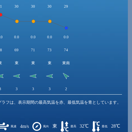
1
30
30
30
29
.0
0.0
0.0
0.0
0.0
8
69
71
73
74
東
東
東
東
東南
3
3
3
3
2
グラフは、表示期間の最高気温を赤、最低気温を青としています。
東
32℃
28℃
4m/s
風速
風向
最高
最低