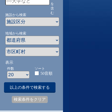
を
含
む
施設から検索
地域から検索
表示
件数
ソート
50音順
以上の条件で検索する
検索条件をクリア