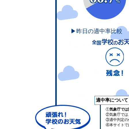
%
▶昨日の適中率比較
適中率について
①
気象庁では
②気象庁では
③適中判定の
④本サイトで