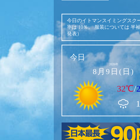
今日のイトマンスイミングスク
率は
10％。
服装については
半
発表）
今日
2026年
8月9日(日)
32℃
/