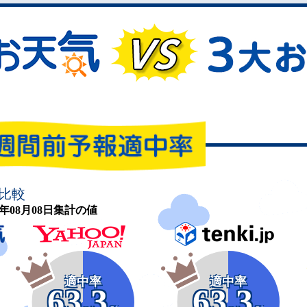
比較
26年08月08日集計の値
適中率
適中率
63.3
63.3