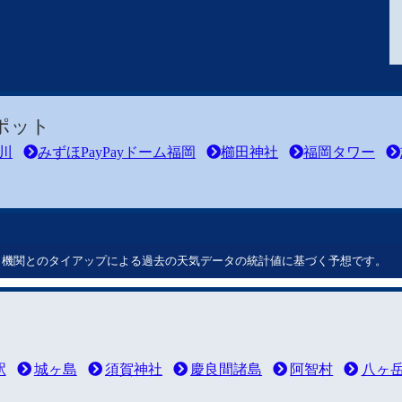
ポット
川
みずほPayPayドーム福岡
櫛田神社
福岡タワー
ート機関とのタイアップによる過去の天気データの統計値に基づく予想です。
駅
城ヶ島
須賀神社
慶良間諸島
阿智村
八ヶ