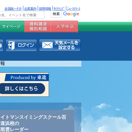
全国統一ﾃｽﾄ
企業案内
採用情報
ｻｲﾄﾏｯﾌﾟ
ﾆｭｰｽﾘﾘｰｽ
予報
イトマンスイミングスクール百
道浜校の
雨雲レーダー