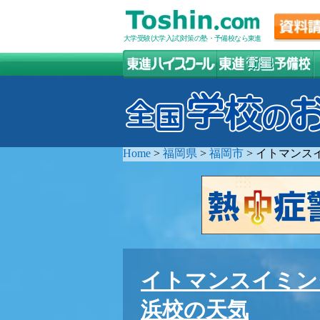
大学受験(大学入試)対策の塾・予備校なら東進
Home
>
福岡県
>
福岡市
>
イトマンス
イトマンスイミン
浜校の天気