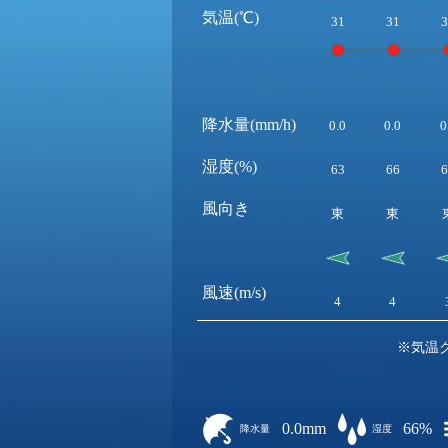
気温(℃)
31
31
3
降水量(mm/h)
0.0
0.0
0
湿度(%)
63
66
6
風向き
東
東
風速(m/s)
4
4
※気温
0.0mm
66%
降水量
湿度