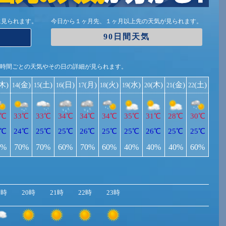
に見られます。
今日から１ヶ月先、１ヶ月以上先の天気が見られます。
90日間天気
1時間ごとの天気やその日の詳細が見られます。
(木)
(金)
(土)
(日)
(月)
(火)
(水)
(木)
(金)
(土)
14
15
16
17
18
19
20
21
22
2℃
33℃
33℃
34℃
34℃
34℃
35℃
31℃
28℃
30℃
5℃
24℃
25℃
25℃
26℃
25℃
25℃
26℃
25℃
25℃
0%
70%
70%
60%
70%
60%
40%
40%
40%
60%
9時
20時
21時
22時
23時