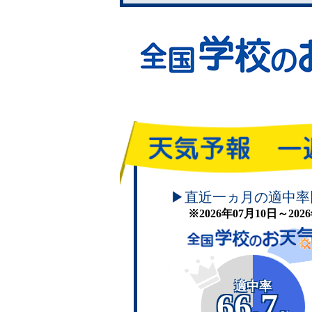
頑張れ！学校のお天気
▶直近一ヵ月の適中率
※2026年07月10日～20
適中率
66.7