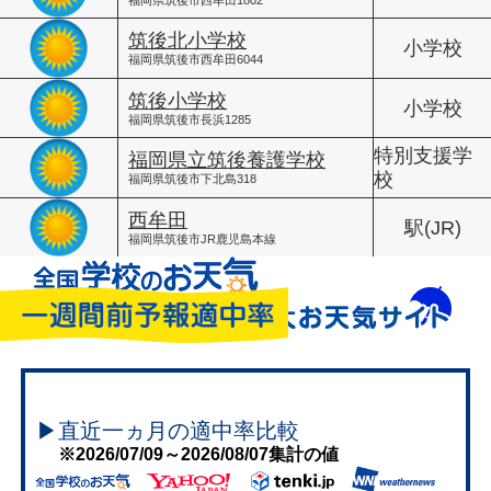
筑後北小学校
小学校
福岡県筑後市西牟田6044
筑後小学校
小学校
福岡県筑後市長浜1285
特別支援学
福岡県立筑後養護学校
校
福岡県筑後市下北島318
西牟田
駅(JR)
福岡県筑後市JR鹿児島本線
▶直近一ヵ月の適中率比較
※2026/07/09～2026/08/07集計の値