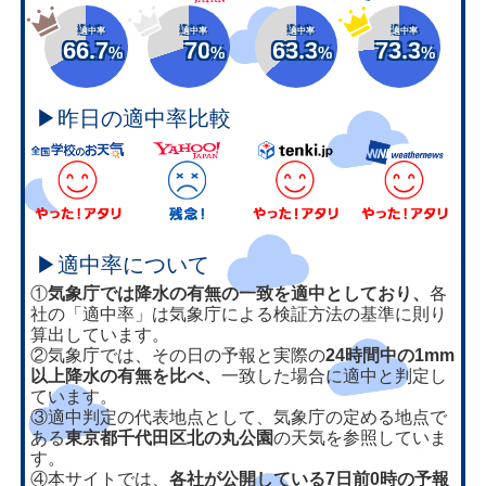
適中率
適中率
適中率
適中率
66.7
70
63.3
73.3
%
%
%
%
▶昨日の適中率比較
▶適中率について
①
気象庁では降水の有無の一致を適中としており、
各
社の「適中率」は気象庁による検証方法の基準に則り
算出しています。
②気象庁では、その日の予報と実際の
24時間中の1mm
以上降水の有無を比べ、
一致した場合に適中と判定し
ています。
③適中判定の代表地点として、気象庁の定める地点で
ある
東京都千代田区北の丸公園
の天気を参照していま
す。
④本サイトでは、
各社が公開している7日前0時の予報