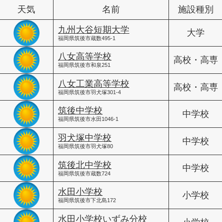
天気
名前
施設種別
九州大谷短期大学
大学
福岡県筑後市蔵数495-1
八女高等学校
高校・高専
福岡県筑後市和泉251
八女工業高等学校
高校・高専
福岡県筑後市羽犬塚301-4
筑後中学校
中学校
福岡県筑後市水田1046-1
羽犬塚中学校
中学校
福岡県筑後市羽犬塚80
筑後北中学校
中学校
福岡県筑後市蔵数724
水田小学校
小学校
福岡県筑後市下北島172
水田小学校いずみ分校