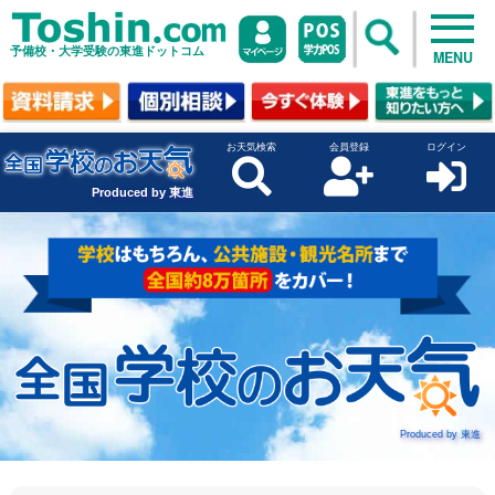
予備校・大学受験の東進ドットコム
MENU
お天気検索
会員登録
ログイン
Produced by 東進
Produced by 東進