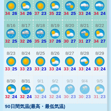
34
|
26
34
|
26
37
|
23
35
|
22
34
|
25
33
|
24
34
|
24
3
8/16
8/17
8/18
8/19
8/20
8/21
8/22
32
|
25
32
|
26
35
|
25
37
|
26
30
|
27
31
|
27
34
|
27
2
8/23
8/24
8/25
8/26
8/27
8/28
8/29
33
|
25
33
|
23
33
|
23
33
|
24
33
|
24
33
|
24
33
|
24
2
8/30
8/31
9/1
9/2
9/3
9/4
9/5
32
|
24
32
|
24
32
|
24
32
|
24
30
|
23
30
|
23
31
|
23
90日間気温(最高・最低気温)