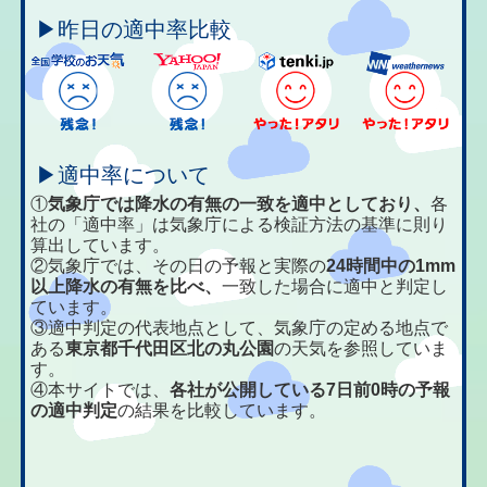
▶昨日の適中率比較
▶適中率について
①
気象庁では降水の有無の一致を適中としており、
各
社の「適中率」は気象庁による検証方法の基準に則り
算出しています。
②気象庁では、その日の予報と実際の
24時間中の1mm
以上降水の有無を比べ、
一致した場合に適中と判定し
ています。
③適中判定の代表地点として、気象庁の定める地点で
ある
東京都千代田区北の丸公園
の天気を参照していま
す。
④本サイトでは、
各社が公開している7日前0時の予報
の適中判定
の結果を比較しています。