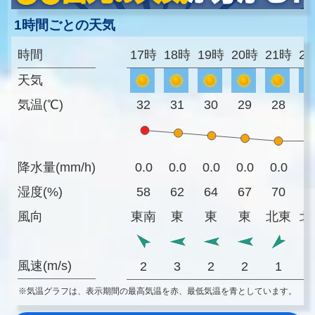
1時間ごとの天気
時間
17時
18時
19時
20時
21時
2
天気
気温(℃)
32
31
30
29
28
2
降水量(mm/h)
0.0
0.0
0.0
0.0
0.0
0
湿度(%)
58
62
64
67
70
7
風向
東南
東
東
東
北東
北
風速(m/s)
2
3
2
2
1
※気温グラフは、表示期間の最高気温を赤、最低気温を青としています。