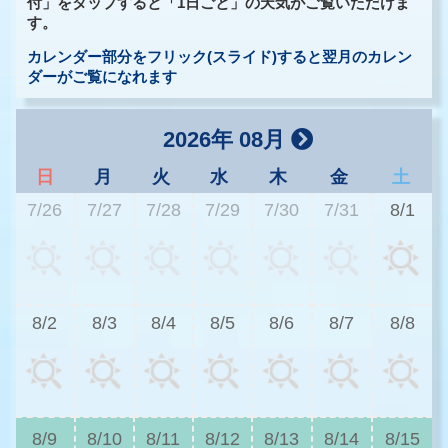
付」をタップすると「1日ごと」の天気がご覧いただけま
す。
カレンダー部分をフリック(スライド)すると翌月のカレン
ダーがご覧になれます
2026年 08月
日
月
火
水
木
金
土
7/26
7/27
7/28
7/29
7/30
7/31
8/1
3
8/2
8/3
8/4
8/5
8/6
8/7
8/8
3
8/9
8/10
8/11
8/12
8/13
8/14
8/15