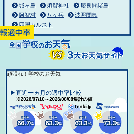
城ヶ島
須賀神社
慶良間諸島
阿智村
八ヶ岳
波照間島
四国カルスト
頑張れ！学校のお天気
▶直近一ヵ月の適中率比較
※2026/07/10～2026/08/08集計の値
適中率
適中率
適中率
適中率
66.7
63.3
63.3
73.3
%
%
%
%