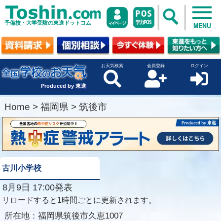
予備校・大学受験の東進ドットコム
MENU
お天気検索
会員登録
ログイン
Produced by 東進
Home
>
福岡県
>
筑後市
古川小学校
8月9日 17:00発表
リロードすると1時間ごとに更新されます。
所在地：
福岡県筑後市久恵1007