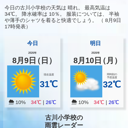
今日の古川小学校の天気は
晴れ。
最高気温は
34℃。
降水確率は
10％。
服装については、
半袖
や薄手のシャツを着ると快適でしょう。
（
8月9日
17時発表）
今日
明日
2026年
2026年
8
月
9
日
（日）
8
月
10
日
（月）
同時刻の
現在温度
予想温度
31℃
32℃
10%
34℃
|
26℃
10%
34℃
|
26℃
古川小学校の
雨雲レーダー