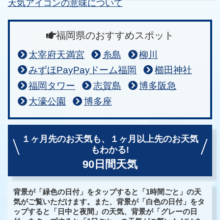
天気アイコンの意味について
福岡県のおすすめスポット
太宰府天満宮
糸島
柳川
みずほPayPayドーム福岡
櫛田神社
福岡タワー
志賀島
博多阪急
大濠公園
博多座
１ヶ月先のお天気も、
１ヶ月以上先のお天気
もわかる!
90日間天気
背景が「緑色の日付」をタップすると「1時間ごと」の天
気がご覧いただけます。また、背景が「白色の日付」をタ
ップすると「日中と夜間」の天気、背景が「グレーの日