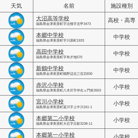
天気
名前
施設種別
大沼高等学校
高校・高専
福島県会津美里町字法憧字北甲3473
本郷中学校
中学校
福島県会津美里町字川原町1933
高田中学校
中学校
福島県会津美里町字布才地570
新鶴中学校
中学校
福島県会津美里町鶴野辺北三百苅830
赤沢小学校
小学校
福島県会津美里町八木沢字伴右ェ門前3503
宮川小学校
小学校
福島県会津美里町冨川字上中川161-1
本郷第二小学校
小学校
福島県会津美里町大石字日影3238-11
本郷第一小学校
小学校