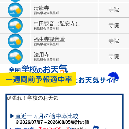
清龍寺
寺院
福島県会津美里町
中田観音（弘安寺）
寺院
福島県会津美里町
福生寺観音堂
寺院
福島県会津美里町
法用寺
寺院
福島県会津美里町
頑張れ！学校のお天気
▶直近一ヵ月の適中率比較
※2026/07/07～2026/08/05集計の値