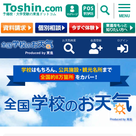
予備校・大学受験の東進ドットコム
MENU
お天気検索
会員登録
ログイン
Produced by 東進
Produced by 東進