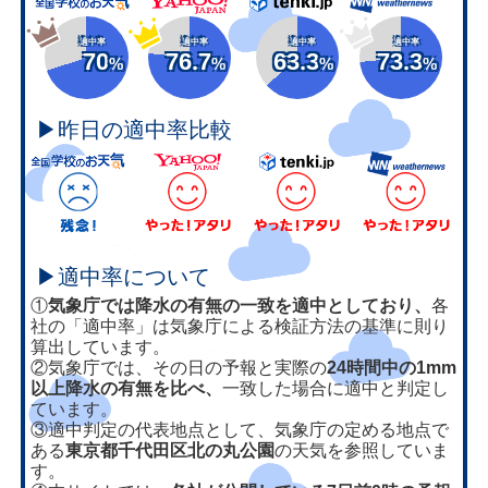
適中率
適中率
適中率
適中率
70
76.7
63.3
73.3
%
%
%
%
▶昨日の適中率比較
▶適中率について
①
気象庁では降水の有無の一致を適中としており、
各
社の「適中率」は気象庁による検証方法の基準に則り
算出しています。
②気象庁では、その日の予報と実際の
24時間中の1mm
以上降水の有無を比べ、
一致した場合に適中と判定し
ています。
③適中判定の代表地点として、気象庁の定める地点で
ある
東京都千代田区北の丸公園
の天気を参照していま
す。