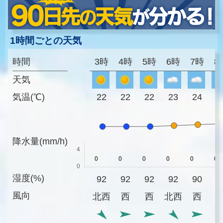
1時間ごとの天気
時間
3時
4時
5時
6時
7時
8
天気
気温(℃)
22
22
22
23
24
2
降水量(mm/h)
湿度(%)
92
92
92
92
90
8
風向
北西
西
西
北西
西