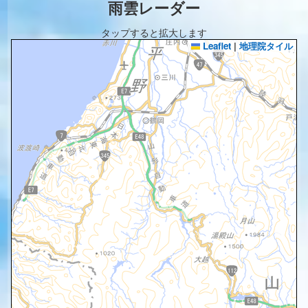
雨雲レーダー
タップすると拡大します
Leaflet
|
地理院タイル