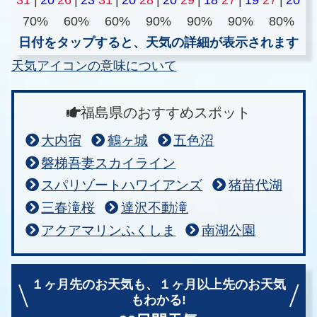
70%
60%
60%
90%
90%
90%
80%
日付をタップすると、天気の詳細が表示されます
天気アイコンの意味について
福島県のおすすめスポット
大内宿
鶴ヶ城
五色沼
磐梯吾妻スカイライン
スパリゾートハワイアンズ
猪苗代湖
三春滝桜
達沢不動滝
アクアマリンふくしま
南湖公園
１ヶ月先のお天気も、
１ヶ月以上先のお天気
もわかる!