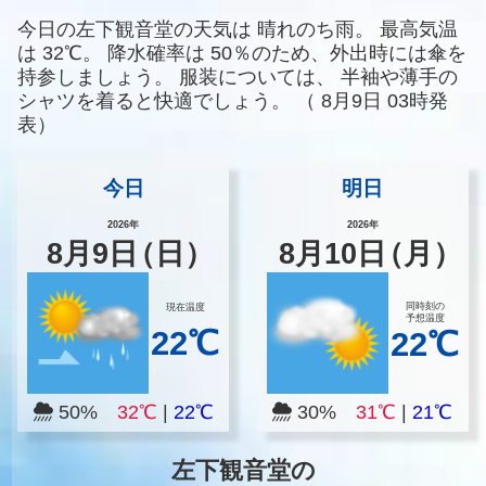
今日の左下観音堂の天気は
晴れのち雨。
最高気温
は
32℃。
降水確率は
50％のため、外出時には傘を
持参しましょう。
服装については、
半袖や薄手の
シャツを着ると快適でしょう。
（
8月9日 03時発
表）
今日
明日
2026年
2026年
8
月
9
日
（日）
8
月
10
日
（月）
同時刻の
現在温度
予想温度
22℃
22℃
50%
32℃
|
22℃
30%
31℃
|
21℃
左下観音堂の