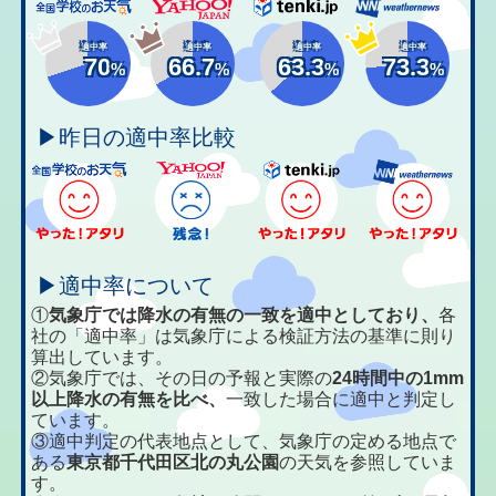
適中率
適中率
適中率
適中率
70
66.7
63.3
73.3
%
%
%
%
▶昨日の適中率比較
▶適中率について
①
気象庁では降水の有無の一致を適中としており、
各
社の「適中率」は気象庁による検証方法の基準に則り
算出しています。
②気象庁では、その日の予報と実際の
24時間中の1mm
以上降水の有無を比べ、
一致した場合に適中と判定し
ています。
③適中判定の代表地点として、気象庁の定める地点で
ある
東京都千代田区北の丸公園
の天気を参照していま
す。