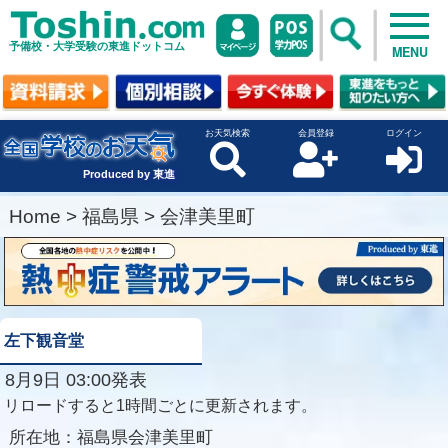
予備校・大学受験の東進ドットコム
MENU
お天気検索
会員登録
ログイン
Produced by 東進
Home
>
福島県
>
会津美里町
左下観音堂
8月9日 03:00発表
リロードすると1時間ごとに更新されます。
所在地：
福島県会津美里町