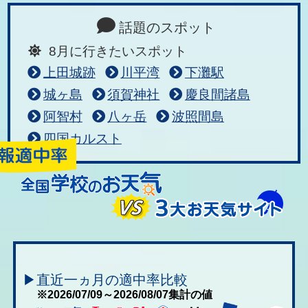
話題のスポット
8月に行きたいスポット
上田城跡
川平湾
下灘駅
城ヶ島
須賀神社
慶良間諸島
阿智村
八ヶ岳
波照間島
四国カルスト
▶直近一ヵ月の適中率比較
※2026/07/09～2026/08/07集計の値