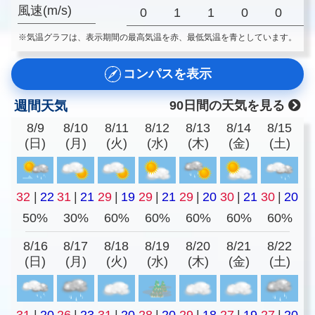
風速(m/s)
0
1
1
0
0
※気温グラフは、表示期間の最高気温を赤、最低気温を青としています。
コンパスを表示
週間天気
90日間の天気を見る
8/9
8/10
8/11
8/12
8/13
8/14
8/15
(日)
(月)
(火)
(水)
(木)
(金)
(土)
32
|
22
31
|
21
29
|
19
29
|
21
29
|
20
30
|
21
30
|
20
50%
30%
60%
60%
60%
60%
60%
8/16
8/17
8/18
8/19
8/20
8/21
8/22
(日)
(月)
(火)
(水)
(木)
(金)
(土)
31
|
20
26
|
23
31
|
20
28
|
20
29
|
18
27
|
19
27
|
20