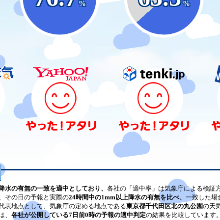
%
%
降水の有無の一致を適中としており、
各社の「適中率」は気象庁による検証
、その日の予報と実際の
24時間中の1mm以上降水の有無を比べ、
一致した場
代表地点として、気象庁の定める地点である
東京都千代田区北の丸公園
の天
は、
各社が公開している7日前0時の予報の適中判定
の結果を比較しています