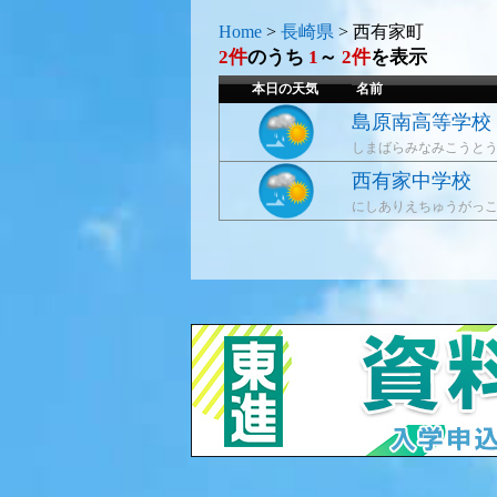
Home
>
長崎県
>
西有家町
2件
のうち
1
～
2件
を表示
本日の天気
名前
島原南高等学校
しまばらみなみこうと
西有家中学校
にしありえちゅうがっ