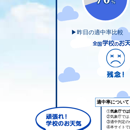
%
▶昨日の適中率比較
適中率について
①
気象庁では
②気象庁では
③適中判定の
④本サイトで