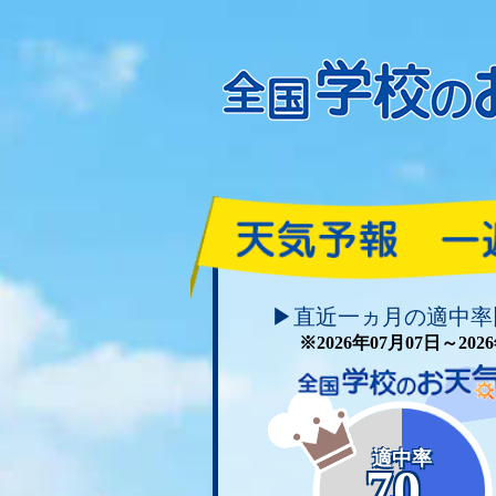
頑張れ！学校のお天気
▶直近一ヵ月の適中率
※2026年07月07日～20
適中率
70