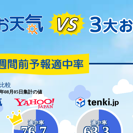
比較
26年08月05日集計の値
適中率
適中率
76.7
63.3