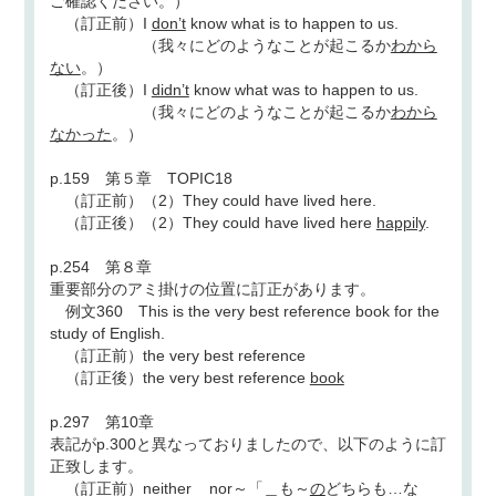
ご確認ください。）
（訂正前）I
don’t
know what is to happen to us.
（我々にどのようなことが起こるか
わから
ない
。）
（訂正後）I
didn’t
know what was to happen to us.
（我々にどのようなことが起こるか
わから
なかった
。）
p.159 第５章 TOPIC18
（訂正前）（2）They could have lived here.
（訂正後）（2）They could have lived here
happily
.
p.254 第８章
重要部分のアミ掛けの位置に訂正があります。
例文360 This is the very best reference book for the
study of English.
（訂正前）the very best reference
（訂正後）the very best reference
book
p.297 第10章
表記がp.300と異なっておりましたので、以下のように訂
正致します。
（訂正前）neither _ nor～「＿も～
の
どちらも…な