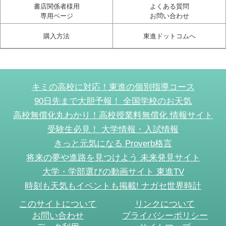
書店関係者様用
よくある質問
専用ページ
お問い合わせ
購入方法
東進ドットコムへ
キミの高校に対応！東進の個別指導コース
90日先まで大胆予報！ 全国学校のお天気
高校無償化丸わかり！高校授業料無償化 情報サイト
受験生必見！ 大学情報・入試情報
きっと元気になる Proverb格言
将来の夢や進路を見つけよう 未来発見サイト
大学・学部選びの動画サイト 東進TV
時刻も天気もイベントも掲載! ナガセ世界時計
このサイトについて
リンクについて
お問い合わせ
プライバシーポリシー