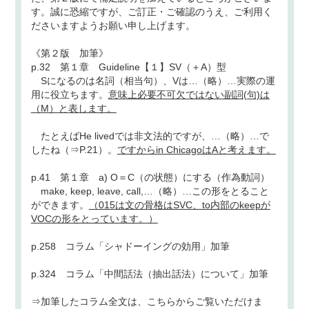
す。誠に恐縮ですが、ご訂正・ご確認のうえ、ご利用く
ださいますようお願い申し上げます。
《第２版 加筆》
p.32 第１章 Guideline【１】SV（＋A）型
Sになるのは名詞（相当句）、Vは…（略）…実際の運
用に役立ちます。
意味上必要不可欠ではない副詞(句)は
（M）と表します。
たとえばHe livedでは非文法的ですが、…（略）…で
したね（⇒P.21）。
ですからin ChicagoはAと考えます。
p.41 第１章 a) O＝C（の状態）にする（作為動詞）
make, keep, leave, call,…（略）…この形をとること
ができます。
（015は文の骨格はSVC、to内部のkeepが
VOCの形をとっています。）
p.258 コラム「シャドーイングの効用」加筆
p.324 コラム「中間話法（抽出話法）について」加筆
⇒加筆したコラム全文は、
こちら
からご覧いただけま