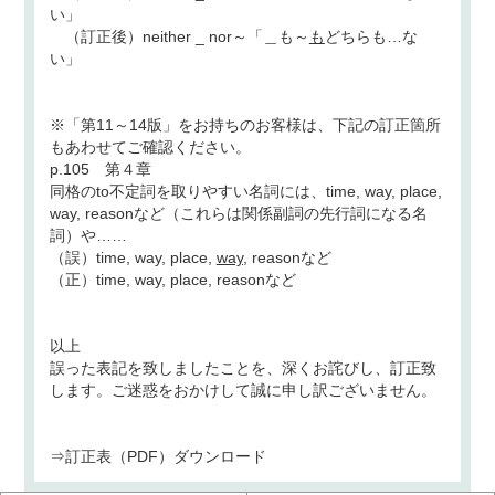
い」
（訂正後）neither _ nor～「＿も～
も
どちらも…な
い」
※「第11～14版」をお持ちのお客様は、下記の訂正箇所
もあわせてご確認ください。
p.105 第４章
同格のto不定詞を取りやすい名詞には、time, way, place,
way, reasonなど（これらは関係副詞の先行詞になる名
詞）や……
（誤）time, way, place,
way,
reasonなど
（正）time, way, place, reasonなど
以上
誤った表記を致しましたことを、深くお詫びし、訂正致
します。ご迷惑をおかけして誠に申し訳ございません。
⇒訂正表（PDF）ダウンロード