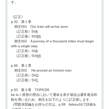
す。
《訂正》
p.32 第１章
例文001 Our train will arrive soon.
（訂正前）SV
A
（訂正後）SV
(M)
例文002 A journey of a thousand miles must begin
with a single step.
（訂正前）SV
A
（訂正後）SV
(M)
p.46 第１章
例文002 He proved an honest man.
（訂正前）SV
O
（訂正後）SV
C
p.93 第３章 TOPIC09
be to＋原形の用法において運命を表す場合は通常過去時
制を用いるため、例文を以下のように訂正致します。
（問題演習編をお持ちの方は、p.99 Advice16で詳細を