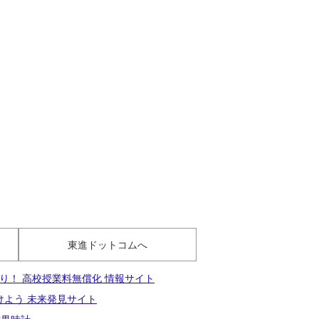
東進ドットコムへ
り！ 高校授業料無償化 情報サイト
けよう 未来発見サイト