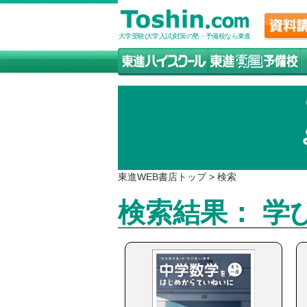
大学受験(大学入試)対策の塾・予備校なら東進
東進WEB書店トップ
>
検索
検索結果： 学