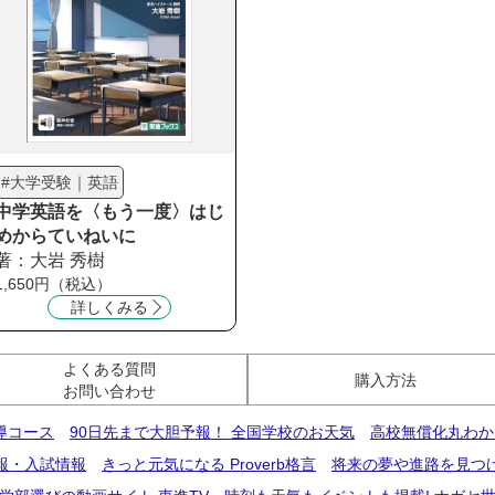
#大学受験｜英語
中学英語を〈もう一度〉はじ
めからていねいに
著：大岩 秀樹
1,650円（税込）
詳しくみる
よくある質問
購入方法
お問い合わせ
導コース
90日先まで大胆予報！ 全国学校のお天気
高校無償化丸わか
報・入試情報
きっと元気になる Proverb格言
将来の夢や進路を見つ