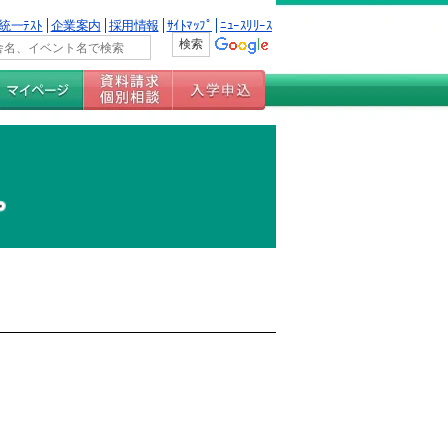
統一ﾃｽﾄ
企業案内
採用情報
ｻｲﾄﾏｯﾌﾟ
ﾆｭｰｽﾘﾘｰｽ