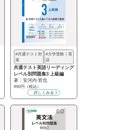
#共通テスト対
#大学受験｜英
策
語
共通テスト英語リーディング
レベル別問題集3 上級編
著：安河内 哲也
990円（税込）
詳しくみる