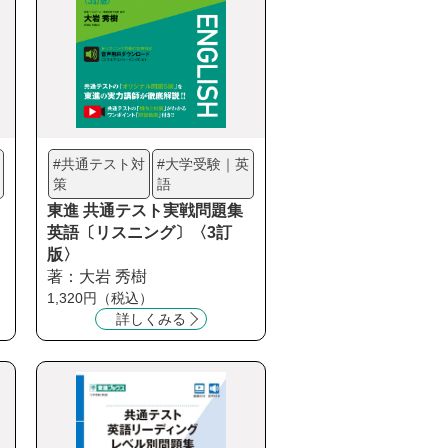
#共通テスト対
#大学受験｜英
策
語
東進 共通テスト実戦問題集
英語〔リスニング〕〈3訂
版〉
著：大岩 秀樹
1,320円（税込）
詳しくみる