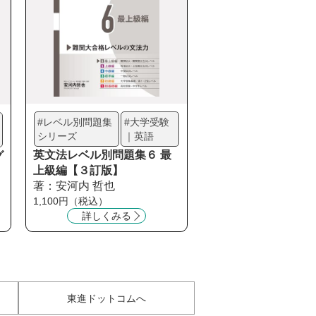
#レベル別問題集
#大学受験
シリーズ
｜英語
英文法レベル別問題集６ 最
グ
上級編【３訂版】
著：安河内 哲也
1,100円（税込）
詳しくみる
東進ドットコムへ