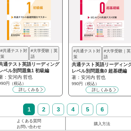
#共通テスト対
#大学受験｜英
#共通テスト対
#大学受験｜英
策
語
策
語
共通テスト英語リーディング
共通テスト英語リーディン
レベル別問題集1 初級編
レベル別問題集0 超基礎編
著：安河内 哲也
著：安河内 哲也
990円（税込）
990円（税込）
詳しくみる
詳しくみる
1
2
3
4
5
6
よくある質問
購入方法
お問い合わせ