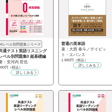
普通の英単語
#レベル別問題集シリーズ
著：大西 泰斗／デイビッ
共通テスト英語リスニング
ト・エバンス
レベル別問題集0 超基礎編
1,980円（税込）
著：安河内 哲也
詳しくみる
990円（税込）
詳しくみる