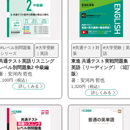
#レベル別問題集
#大学受験
#共通テスト対
#大学受験｜英
シリーズ
｜英語
策
語
共通テスト英語リスニング
東進 共通テスト実戦問題集
レベル別問題集2 中級編
英語〔リーディング〕〈3訂
著：安河内 哲也
版〉
1,100円（税込）
著：安河内 哲也
詳しくみる
1,320円（税込）
詳しくみる