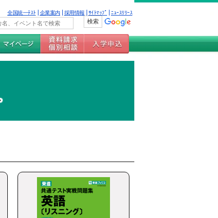
全国統一ﾃｽﾄ
企業案内
採用情報
ｻｲﾄﾏｯﾌﾟ
ﾆｭｰｽﾘﾘｰｽ