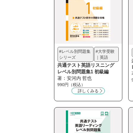
#レベル別問題集
#大学受験
シリーズ
｜英語
共通テスト英語リスニング
レベル別問題集1 初級編
著：安河内 哲也
990円（税込）
詳しくみる