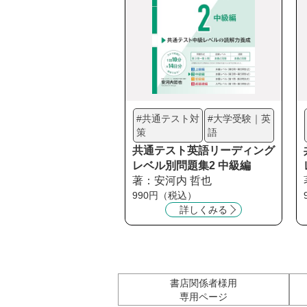
#共通テスト対
#大学受験｜英
策
語
共通テスト英語リーディング
レベル別問題集2 中級編
著：安河内 哲也
990円（税込）
詳しくみる
書店関係者様用
専用ページ