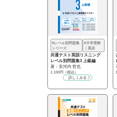
#レベル別問題集
#大学受験
シリーズ
｜英語
共通テスト英語リスニング
レベル別問題集3 上級編
著：安河内 哲也
1,100円（税込）
詳しくみる