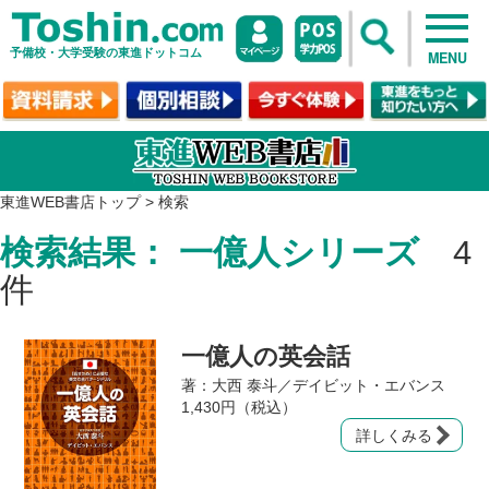
予備校・大学受験の東進ドットコム
MENU
東進WEB書店トップ
>
検索
検索結果： 一億人シリーズ
4
件
一億人の英会話
著：大西 泰斗／デイビット・エバンス
1,430円（税込）
詳しくみる