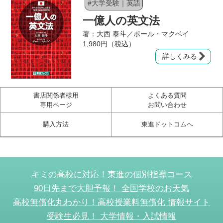
#大学受験｜英語
一億人の英文法
著：大西 泰斗／ポール・マクベイ
1,980円（税込）
詳しくみる
書店関係者様用
よくある質問
専用ページ
お問い合わせ
購入方法
東進ドットコムへ
キミの高校に対応！東進の個別指導コース
90日先まで大胆予報！ 全国学校のお天気
高校無償化丸わかり！高校授業料無償化 情報サイト
受験生必見！ 大学情報・入試情報