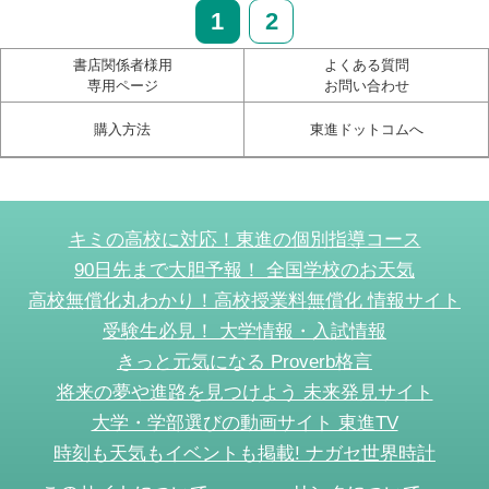
1
2
書店関係者様用
よくある質問
専用ページ
お問い合わせ
購入方法
東進ドットコムへ
キミの高校に対応！東進の個別指導コース
90日先まで大胆予報！ 全国学校のお天気
高校無償化丸わかり！高校授業料無償化 情報サイト
受験生必見！ 大学情報・入試情報
きっと元気になる Proverb格言
将来の夢や進路を見つけよう 未来発見サイト
大学・学部選びの動画サイト 東進TV
時刻も天気もイベントも掲載! ナガセ世界時計