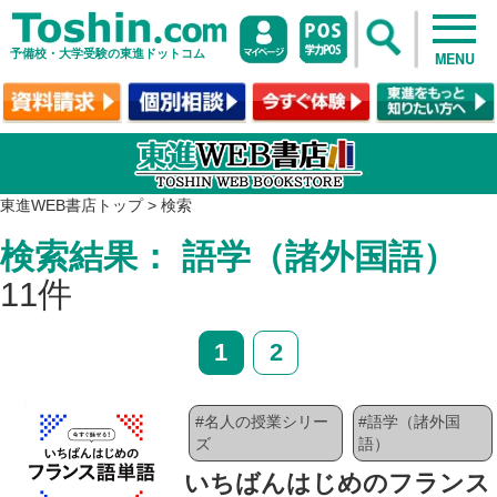
予備校・大学受験の東進ドットコム
MENU
東進WEB書店トップ
>
検索
検索結果： 語学（諸外国語）
11件
1
2
#名人の授業シリー
#語学（諸外国
ズ
語）
いちばんはじめのフランス