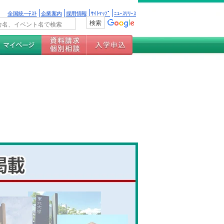
全国統一ﾃｽﾄ
企業案内
採用情報
ｻｲﾄﾏｯﾌﾟ
ﾆｭｰｽﾘﾘｰｽ