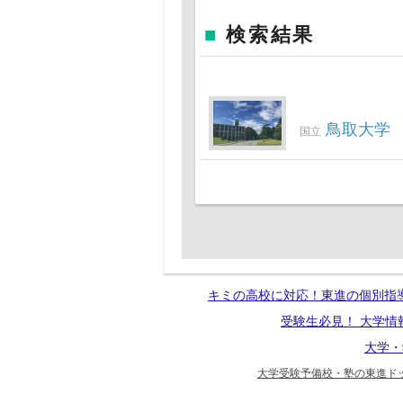
■
検索結果
鳥取大学
国立
キミの高校に対応！東進の個別指
受験生必見！ 大学情
大学・
大学受験予備校・塾の東進ドッ