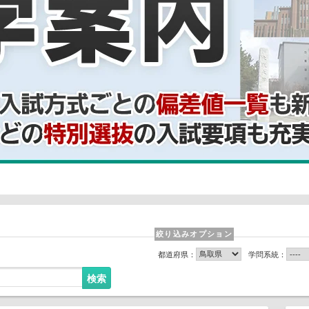
絞り込みオプション
都道府県：
学問系統：
検索