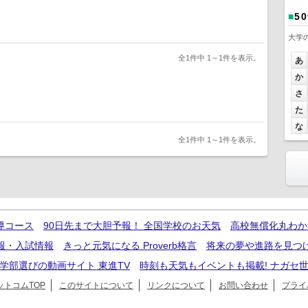
■
5
大学
全1件中 1～1件を表示。
あ
か
さ
た
な
全1件中 1～1件を表示。
導コース
90日先まで大胆予報！ 全国学校のお天気
高校無償化丸わか
報・入試情報
きっと元気になる Proverb格言
将来の夢や進路を見つ
学部選びの動画サイト 東進TV
時刻も天気もイベントも掲載! ナガセ
トコムTOP
このサイトについて
リンクについて
お問い合わせ
プライ