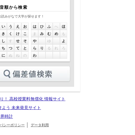
0音順から検索
の読みがなで大学が探せます！
い
う
え
お
は
ひ
ふ
へ
ほ
き
く
け
こ
ま
み
む
め
も
し
す
せ
そ
や
ゆ
よ
ち
つ
て
と
ら
り
る
れ
ろ
に
ぬ
ね
の
わ
り！ 高校授業料無償化 情報サイト
けよう 未来発見サイト
世界時計
バシーポリシー
データ利用